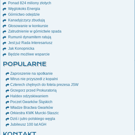
Ponad 824 miliony złotych
Węglokoks Energia
Górnictwo odejdzie
Kanadyjczycy zbudują
Głosowanie w konkursie
Zatrudnienie w górnictwie spada
Rumunii dynamitem ratują
Jest już Rada Interesariusz
Jak Konopnicka
Będzie możliwe wsparcie
POPULARNE
Zaproszenie na spotkanie
Wirus nie przyszedł z kopalni
Czterech chętnych do fotela prezesa JSW
Grzegorz przed Prokuratorią
Haldex odzyskiwaniem
Poczet Gwarków Śląskich
Władze Bractwa Gwarków
Orkiestra KWK Murcki-Staszic
Dziś i jutro polskiego węgla
Jubileusz 100 lat AGH
KONTAKT