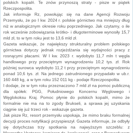
polskich kopalń. Te znów przynoszą straty - pisze w piątek
Rzeczpospolita.
Jak informuje Rz, powołując się na dane Agencji Rozwoju
Przemysłu, że po I kw. 2024 r. polskie górnictwo ma mniejszy dług
niż w analogicznym okresie roku poprzedniego. Jak czytamy, o ile
rok wcześnie zobowiązania krótko- i długoterminowe wynosiły 15,7
mld zł, to w tym roku jest to 13,6 mld zł.
Gazeta wskazuje, że największy strukturalny problem polskiego
górnictwa dotyczy jednak rozjeżdżania się wydajności pracy z
rosnącymi płacami. W I kw. 2023 r. wydobyto 11,7 mln t węgla
handlowego przy przeciętnym wynagrodzeniu 10,2 tys. zł. Rok
później surowca wydobyto 11,2 t przy przeciętnym wynagrodzeniu
ponad 10,6 tys. zł. Na jednego zatrudnionego przypadało w ub.r.
160 448 kg, a w tym roku 152 011 kg - podaje Rzeczpospolita.
I dodaje, że w tym roku przeznaczono 7 mld zł na pomoc publiczną
dla spółek: PGG, Południowego Koncernu Węglowego i
Węglokoksu Kraj. Pomoc płynie do polskich kopalń, mimo że
formalnie nie ma na to zgody Brukseli, a sprawa jej uzyskania
ciągnie się już trzeci rok - wskazuje gazeta.
Jak pisze Rz, resort przemysłu uspokaja, że mimo braku formalnej
decyzji proces notyfikacji przyspieszył. Gazeta informuje, że odbyły
się dotychczas trzy spotkania na najwyższym szczeblu: z
Margrethe Vestager, komisarz ds. konkurencji, oraz z Bernardusem