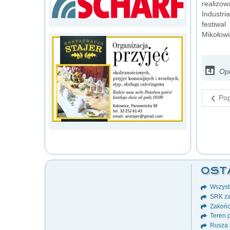
realizow
Industri
festiwa
Mikołowi
Opu
Pop
OST
Wszystk
SRK za
Zakońc
Teren p
Rusza 