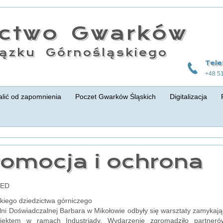
actwo Gwarków
ązku Górnośląskiego
Tele
+48 5
lić od zapomnienia
Poczet Gwarków Śląskich
Digitalizacja
romocja i ochrona
RED
kiego dziedzictwa górniczego
i Doświadczalnej Barbara w Mikołowie odbyły się warsztaty zamykające
jektem w ramach Industriady. Wydarzenie zgromadziło partnerów