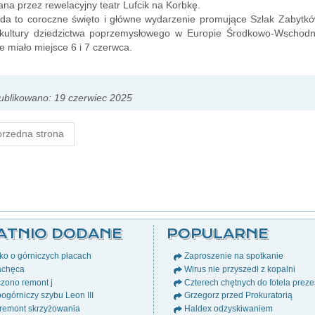
ana przez rewelacyjny teatr Lufcik na Korbkę.
ada to coroczne święto i główne wydarzenie promujące Szlak Zabytkó
l kultury dziedzictwa poprzemysłowego w Europie Środkowo-Wschodn
e miało miejsce 6 i 7 czerwca.
blikowano: 19 czerwiec 2025
rzedna strona
ATNIO DODANE
POPULARNE
o o górniczych płacach
Zaproszenie na spotkanie
chęca
Wirus nie przyszedł z kopalni
zono remont j
Czterech chętnych do fotela prez
ogórniczy szybu Leon III
Grzegorz przed Prokuratorią
remont skrzyżowania
Haldex odzyskiwaniem