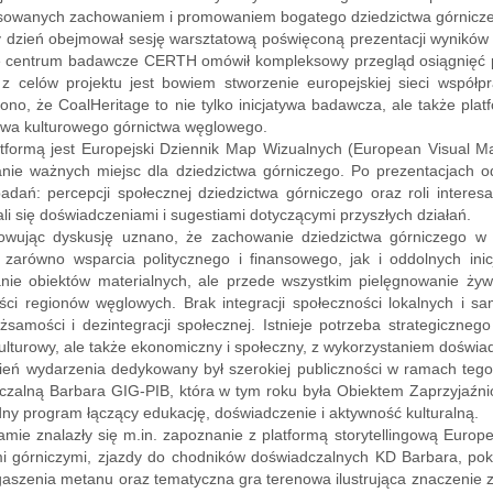
esowanych zachowaniem i promowaniem bogatego dziedzictwa górnicz
 dzień obejmował sesję warsztatową poświęconą prezentacji wyników w
e centrum badawcze CERTH omówił kompleksowy przegląd osiągnięć pr
z celów projektu jest bowiem stworzenie europejskiej sieci współ
ono, że CoalHeritage to nie tylko inicjatywa badawcza, ale także platf
twa kulturowego górnictwa węglowego.
tformą jest Europejski Dziennik Map Wizualnych (European Visual Map
nie ważnych miejsc dla dziedzictwa górniczego. Po prezentacjach od
dań: percepcji społecznej dziedzictwa górniczego oraz roli interes
li się doświadczeniami i sugestiami dotyczącymi przyszłych działań.
wując dyskusję uznano, że zachowanie dziedzictwa górniczego w d
arówno wsparcia politycznego i finansowego, jak i oddolnych inicj
nie obiektów materialnych, ale przede wszystkim pielęgnowanie żywe
ści regionów węglowych. Brak integracji społeczności lokalnych i 
ożsamości i dezintegracji społecznej. Istnieje potrzeba strategicznego
ulturowy, ale także ekonomiczny i społeczny, z wykorzystaniem doświa
ień wydarzenia dedykowany był szerokiej publiczności w ramach tego
czalną Barbara GIG-PIB, która w tym roku była Obiektem Zaprzyjaźni
ny program łączący edukację, doświadczenie i aktywność kulturalną.
mie znalazły się m.in. zapoznanie z platformą storytellingową Europe
i górniczymi, zjazdy do chodników doświadczalnych KD Barbara, po
gaszenia metanu oraz tematyczna gra terenowa ilustrująca znaczenie za