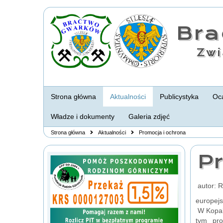
Br
Zwi
Strona główna
Aktualności
Publicystyka
Oca
Władze i dokumenty
Galeria zdjęć
Strona główna
Aktualności
Promocja i ochrona
P
autor: 
europejs
W Kopaln
tym pro