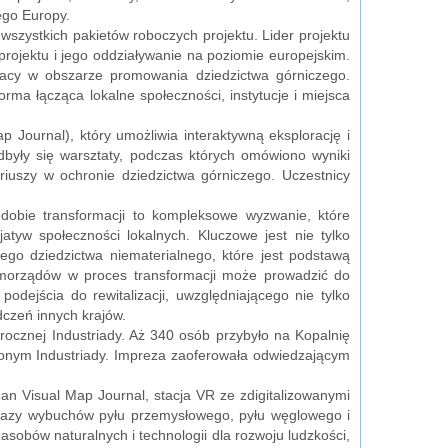
ego Europy.
szystkich pakietów roboczych projektu. Lider projektu
ojektu i jego oddziaływanie na poziomie europejskim.
pracy w obszarze promowania dziedzictwa górniczego.
orma łącząca lokalne społeczności, instytucje i miejsca
 Journal), który umożliwia interaktywną eksplorację i
były się warsztaty, podczas których omówiono wyniki
ariuszy w ochronie dziedzictwa górniczego. Uczestnicy
obie transformacji to kompleksowe wyzwanie, które
atyw społeczności lokalnych. Kluczowe jest nie tylko
go dziedzictwa niematerialnego, które jest podstawą
samorządów w proces transformacji może prowadzić do
 podejścia do rewitalizacji, uwzględniającego nie tylko
dczeń innych krajów.
rocznej Industriady. Aż 340 osób przybyło na Kopalnię
onym Industriady. Impreza zaoferowała odwiedzającym
an Visual Map Journal, stacja VR ze zdigitalizowanymi
kazy wybuchów pyłu przemysłowego, pyłu węglowego i
sobów naturalnych i technologii dla rozwoju ludzkości,