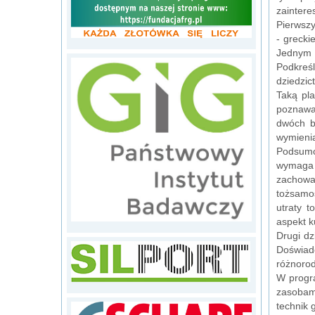
zainter
Pierwszy
- grecki
Jednym 
Podkreśl
dziedzic
Taką pla
poznawa
dwóch ba
wymienia
Podsumo
wymaga z
zachowa
tożsamo
utraty t
aspekt k
Drugi dz
Doświad
różnorod
W progra
zasobam
technik 