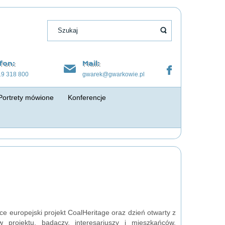
fon:
Mail:
19 318 800
gwarek@gwarkowie.pl
Portrety mówione
Konferencje
 europejski projekt CoalHeritage oraz dzień otwarty z
 projektu, badaczy, interesariuszy i mieszkańców,