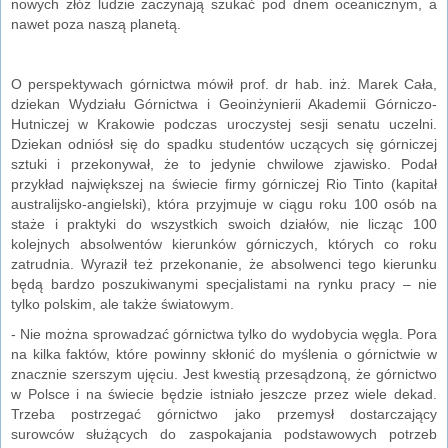
nowych złóż ludzie zaczynają szukać pod dnem oceanicznym, a
nawet poza naszą planetą.
O perspektywach górnictwa mówił prof. dr hab. inż. Marek Cała,
dziekan Wydziału Górnictwa i Geoinżynierii Akademii Górniczo-
Hutniczej w Krakowie podczas uroczystej sesji senatu uczelni.
Dziekan odniósł się do spadku studentów uczących się górniczej
sztuki i przekonywał, że to jedynie chwilowe zjawisko. Podał
przykład największej na świecie firmy górniczej Rio Tinto (kapitał
australijsko-angielski), która przyjmuje w ciągu roku 100 osób na
staże i praktyki do wszystkich swoich działów, nie licząc 100
kolejnych absolwentów kierunków górniczych, których co roku
zatrudnia. Wyraził też przekonanie, że absolwenci tego kierunku
będą bardzo poszukiwanymi specjalistami na rynku pracy – nie
tylko polskim, ale także światowym.
- Nie można sprowadzać górnictwa tylko do wydobycia węgla. Pora
na kilka faktów, które powinny skłonić do myślenia o górnictwie w
znacznie szerszym ujęciu. Jest kwestią przesądzoną, że górnictwo
w Polsce i na świecie będzie istniało jeszcze przez wiele dekad.
Trzeba postrzegać górnictwo jako przemysł dostarczający
surowców służących do zaspokajania podstawowych potrzeb