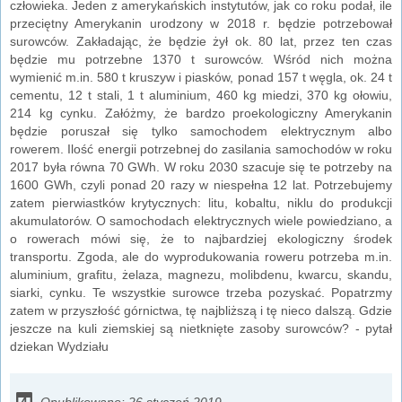
człowieka. Jeden z amerykańskich instytutów, jak co roku podał, ile
przeciętny Amerykanin urodzony w 2018 r. będzie potrzebował
surowców. Zakładając, że będzie żył ok. 80 lat, przez ten czas
będzie mu potrzebne 1370 t surowców. Wśród nich można
wymienić m.in. 580 t kruszyw i piasków, ponad 157 t węgla, ok. 24 t
cementu, 12 t stali, 1 t aluminium, 460 kg miedzi, 370 kg ołowiu,
214 kg cynku. Załóżmy, że bardzo proekologiczny Amerykanin
będzie poruszał się tylko samochodem elektrycznym albo
rowerem. Ilość energii potrzebnej do zasilania samochodów w roku
2017 była równa 70 GWh. W roku 2030 szacuje się te potrzeby na
1600 GWh, czyli ponad 20 razy w niespełna 12 lat. Potrzebujemy
zatem pierwiastków krytycznych: litu, kobaltu, niklu do produkcji
akumulatorów. O samochodach elektrycznych wiele powiedziano, a
o rowerach mówi się, że to najbardziej ekologiczny środek
transportu. Zgoda, ale do wyprodukowania roweru potrzeba m.in.
aluminium, grafitu, żelaza, magnezu, molibdenu, kwarcu, skandu,
siarki, cynku. Te wszystkie surowce trzeba pozyskać. Popatrzmy
zatem w przyszłość górnictwa, tę najbliższą i tę nieco dalszą. Gdzie
jeszcze na kuli ziemskiej są nietknięte zasoby surowców? - pytał
dziekan Wydziału