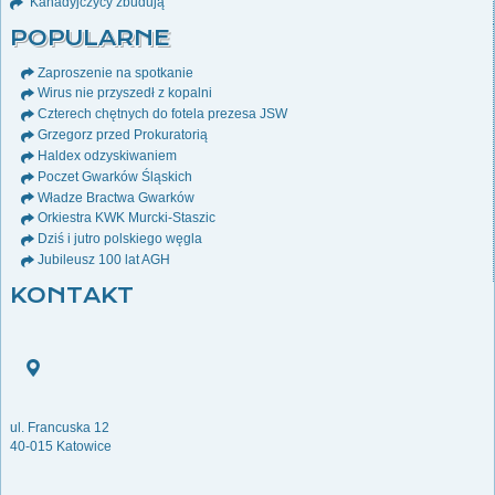
Kanadyjczycy zbudują
POPULARNE
Zaproszenie na spotkanie
Wirus nie przyszedł z kopalni
Czterech chętnych do fotela prezesa JSW
Grzegorz przed Prokuratorią
Haldex odzyskiwaniem
Poczet Gwarków Śląskich
Władze Bractwa Gwarków
Orkiestra KWK Murcki-Staszic
Dziś i jutro polskiego węgla
Jubileusz 100 lat AGH
KONTAKT
ul. Francuska 12
40-015 Katowice