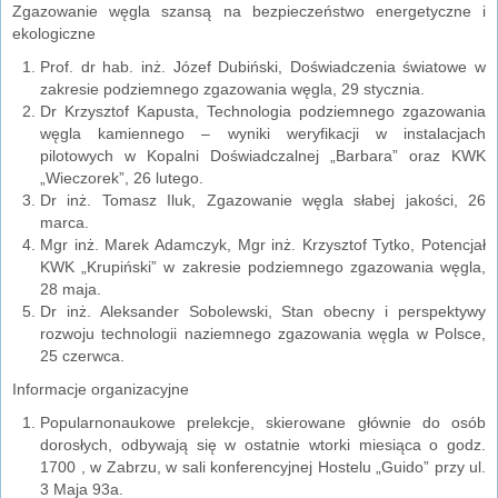
Zgazowanie węgla szansą na bezpieczeństwo energetyczne i
ekologiczne
Prof. dr hab. inż. Józef Dubiński, Doświadczenia światowe w
zakresie podziemnego zgazowania węgla, 29 stycznia.
Dr Krzysztof Kapusta, Technologia podziemnego zgazowania
węgla kamiennego – wyniki weryfikacji w instalacjach
pilotowych w Kopalni Doświadczalnej „Barbara” oraz KWK
„Wieczorek”, 26 lutego.
Dr inż. Tomasz Iluk, Zgazowanie węgla słabej jakości, 26
marca.
Mgr inż. Marek Adamczyk, Mgr inż. Krzysztof Tytko, Potencjał
KWK „Krupiński” w zakresie podziemnego zgazowania węgla,
28 maja.
Dr inż. Aleksander Sobolewski, Stan obecny i perspektywy
rozwoju technologii naziemnego zgazowania węgla w Polsce,
25 czerwca.
Informacje organizacyjne
Popularnonaukowe prelekcje, skierowane głównie do osób
dorosłych, odbywają się w ostatnie wtorki miesiąca o godz.
1700 , w Zabrzu, w sali konferencyjnej Hostelu „Guido” przy ul.
3 Maja 93a.