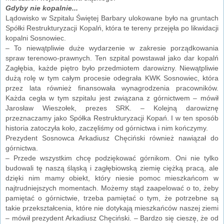
Gdyby nie kopalnie...
Lądowisko w Szpitalu Świętej Barbary ulokowane było na gruntach
Spółki Restrukturyzacji Kopalń, która te tereny przejęła po likwidacji
kopalni Sosnowiec.
– To niewątpliwie duże wydarzenie w zakresie porządkowania
spraw terenowo-prawnych. Ten szpital powstawał jako dar kopalń
Zagłębia, każde piętro było przedmiotem darowizny. Niewątpliwie
dużą rolę w tym całym procesie odegrała KWK Sosnowiec, która
przez lata również finansowała wynagrodzenia pracowników.
Każda cegła w tym szpitalu jest związana z górnictwem – mówił
Jarosław Wieszołek, prezes SRK. – Kolejną darowiznę
przeznaczamy jako Spółka Restrukturyzacji Kopań. I w ten sposób
historia zatoczyła koło, zaczęliśmy od górnictwa i nim kończymy.
Prezydent Sosnowca Arkadiusz Chęciński również nawiązał do
górnictwa.
– Przede wszystkim chcę podziękować górnikom. Oni nie tylko
budowali tę naszą śląską i zagłębiowską ziemię ciężką pracą, ale
dzięki nim mamy obiekt, który niesie pomoc mieszkańcom w
najtrudniejszych momentach. Możemy stąd zaapelować o to, żeby
pamiętać o górnictwie, trzeba pamiętać o tym, że potrzebne są
takie przekształcenia, które nie dotykają mieszkańców naszej ziemi
– mówił prezydent Arkadiusz Chęciński. – Bardzo się cieszę, że od