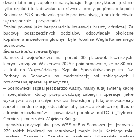
dwóch lat mamy zupełnie inną sytuację. Tego przykładem jest nie
tylko szpital i to lądowisko, ale również tereny pogórnicze kopalni
Kazimierz. SRK przekazało grunty pod inwestycję, która lada chwila
się rozpocznie – przypomniał.
Szpital powstał jako bezpośrednia inwestycja branży górniczej. Za
budowę poszczególnych oddziałów odpowiadały okoliczne
kopalnie, a inwestorem głównym była Kopalnia Węgla Kamiennego
Sosnowiec.
Świetna kadra i inwestycje
Samorząd województwa ma ponad 30 placówek leczniczych,
którymi zarządza. W czerwcu 2025 r. poinformowano, że aż 80 mln
zł trafi do Wojewódzkiego Szpitala Specjalistycznego im. św.
Barbary w Sosnowcu na modernizację sal zabiegowych i
nowoczesną aparaturę medyczną.
– Sosnowiecki szpital jest bardzo ważny, mamy tutaj świetną kadrę
i specjalistów, którzy przeprowadzają zabiegi i operacje, jakie
wykonywane są na całym świecie. Inwestujemy tutaj w nowoczesny
sprzęt i modernizację oddziałów, aby jeszcze skuteczniej dbać o
zdrowie mieszkańców – powiedział portalowi netTG i „Trybunie
Górniczej” marszałek Wojciech Saługa.
Lądowisko przyszpitalne przy WSS nr 5 w Sosnowcu jest jednym z
279 takich lokalizacji na ratunkowej mapie kraju. Każdego roku
Lotnicze Pogotowie Ratunkowe obsługuje kilkanaście tysięcy