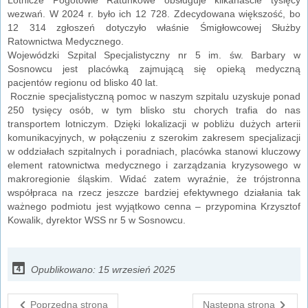
wezwań. W 2024 r. było ich 12 728. Zdecydowana większość, bo
12 314 zgłoszeń dotyczyło właśnie Śmigłowcowej Służby
Ratownictwa Medycznego.
Wojewódzki Szpital Specjalistyczny nr 5 im. św. Barbary w
Sosnowcu jest placówką zajmującą się opieką medyczną
pacjentów regionu od blisko 40 lat.
Rocznie specjalistyczną pomoc w naszym szpitalu uzyskuje ponad
250 tysięcy osób, w tym blisko stu chorych trafia do nas
transportem lotniczym. Dzięki lokalizacji w pobliżu dużych arterii
komunikacyjnych, w połączeniu z szerokim zakresem specjalizacji
w oddziałach szpitalnych i poradniach, placówka stanowi kluczowy
element ratownictwa medycznego i zarządzania kryzysowego w
makroregionie śląskim. Widać zatem wyraźnie, że trójstronna
współpraca na rzecz jeszcze bardziej efektywnego działania tak
ważnego podmiotu jest wyjątkowo cenna – przypomina Krzysztof
Kowalik, dyrektor WSS nr 5 w Sosnowcu.
Opublikowano: 15 wrzesień 2025
Poprzedna strona
Następna strona