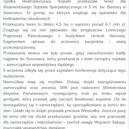
Spółka Restrukturyzacji Kopalń przekazała teren dla
Wojewódzkiego Szpitala Specjalistycznego nr 5 im. św. Barbary w
Sosnowcu. To grunty, na których znajduje się lądowisko dla
helikopterów ratunkowych.
Przekazany teren to blisko 4,5 ha o wartości ponad 6,7 mln zł.
Znajduje się na nim lądowisko dla śmigłowców Lotniczego
Pogotowia Ratunkowego z budynkiem centrali tlenowej,
fragmentem rękawa do przewozu pacjentów i wiatą
przeciwpożarową.
Przekazanie terenu nie było proste, gdyż nieruchomości trafiły
najpierw do Sosnowca, który przekazał je z kolei zarządcy szpitala
– samorządowi województwa śląskiego.
5 września odbyła się przed szpitalem konferencja dotycząca tego
wydarzenia.
Niemożliwe staje się możliwe. Dzisiaj, dzięki zaangażowaniu
samorządów oraz prezesa SRK pod nadzorem Ministerstwa
Aktywów Państwowych, rozwiązujemy krok po kroku węzeł
gordyjski, który powstał, gdy zaczęto likwidować kopalnie. Od lat
domagaliśmy się z samorządami, by uporządkowano w końcu ten
stan. Udało się to dzięki postawie prezesa Wieszołka. Jeszcze parę
lat temu nikt nie chciał przekazywać gruntów, aby one pracowały
dla samorządów i mieszkańców – zwrócił uwagę Wojciech Saługa,
marszałek województwa śląskiego.