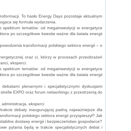
ansformacji. To hasło Energy Days pozostaje aktualnym
ogaca się formuła wydarzenia.
e spektrum tematów: od megainwestycji w energetyce
ektora po szczegółowe kwestie ważne dla świata energii
owodzenia transformacji polskiego sektora energii – o
energetycznej oraz ci, którzy w procesach przeobrażeń
anci, eksperci.
e spektrum tematów: od megainwestycji w energetyce
ektora po szczegółowe kwestie ważne dla świata energii
 debatami plenarnymi i specjalistycznymi dyskusjami
 strefie EXPO oraz forum networkingu z przestrzenią do
administracja, eksperci
trakcie debaty inaugurującej padną najważniejsze dla
ansformacji polskiego sektora energii przyspieszył? Jak
stabilne dostawy energii i bezpieczeństwo gospodarce?
owe pytania będą w trakcie specjalistycznych debat i