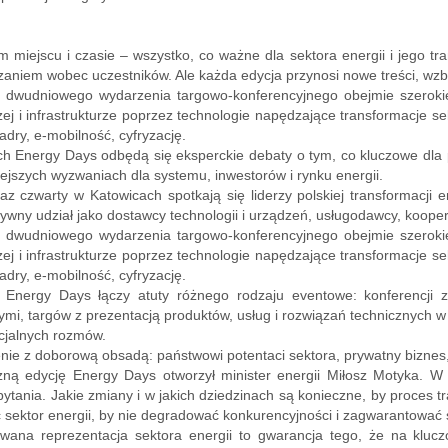
 miejscu i czasie – wszystko, co ważne dla sektora energii i jego tr
aniem wobec uczestników. Ale każda edycja przynosi nowe treści, wzb
 dwudniowego wydarzenia targowo-konferencyjnego obejmie szeroki
ej i infrastrukturze poprzez technologie napędzające transformacje s
adry, e-mobilność, cyfryzację.
 Energy Days odbędą się eksperckie debaty o tym, co kluczowe dla p
ejszych wyzwaniach dla systemu, inwestorów i rynku energii.
az czwarty w Katowicach spotkają się liderzy polskiej transformacji 
tywny udział jako dostawcy technologii i urządzeń, usługodawcy, kooper
 dwudniowego wydarzenia targowo-konferencyjnego obejmie szeroki
ej i infrastrukturze poprzez technologie napędzające transformacje s
adry, e-mobilność, cyfryzację.
 Energy Days łączy atuty różnego rodzaju eventowe: konferencji z
mi, targów z prezentacją produktów, usług i rozwiązań technicznych w
icjalnych rozmów.
ie z doborową obsadą: państwowi potentaci sektora, prywatny biznes, 
ną edycję Energy Days otworzył minister energii Miłosz Motyka. W 
pytania. Jakie zmiany i w jakich dziedzinach są konieczne, by proces tr
 sektor energii, by nie degradować konkurencyjności i zagwarantować 
wana reprezentacja sektora energii to gwarancja tego, że na klucz