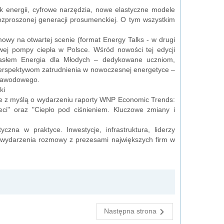
k energii, cyfrowe narzędzia, nowe elastyczne modele
rozproszonej generacji prosumenckiej. O tym wszystkim
y na otwartej scenie (format Energy Talks - w drugi
wej pompy ciepła w Polsce. Wśród nowości tej edycji
asłem Energia dla Młodych – dedykowane uczniom,
 perspektywom zatrudnienia w nowoczesnej energetyce –
 zawodowego.
ki
e z myślą o wydarzeniu raporty WNP Economic Trends:
ieci" oraz "Ciepło pod ciśnieniem. Kluczowe zmiany i
zna w praktyce. Inwestycje, infrastruktura, liderzy
ą wydarzenia rozmowy z prezesami największych firm w
Następna strona