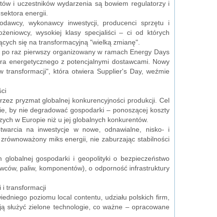
tów i uczestników wydarzenia są bowiem regulatorzy i
sektora energii.
odawcy, wykonawcy inwestycji, producenci sprzętu i
eniowcy, wysokiej klasy specjaliści – ci od których
cych się na transformacyjną "wielką zmianę".
ne po raz pierwszy organizowany w ramach Energy Days
tora energetycznego z potencjalnymi dostawcami. Nowy
w transformacji", która otwiera Supplier's Day, weźmie
ci
przez pryzmat globalnej konkurencyjności produkcji. Cel
mie, by nie degradować gospodarki – ponoszącej koszty
szych w Europie niż u jej globalnych konkurentów.
warcia na inwestycje w nowe, odnawialne, nisko- i
zrównoważony miks energii, nie zaburzając stabilności
globalnej gospodarki i geopolityki o bezpieczeństwo
rowców, paliw, komponentów), o odporność infrastruktury
 i transformacji
dniego poziomu local contentu, udziału polskich firm,
ają służyć zielone technologie, co ważne – opracowane