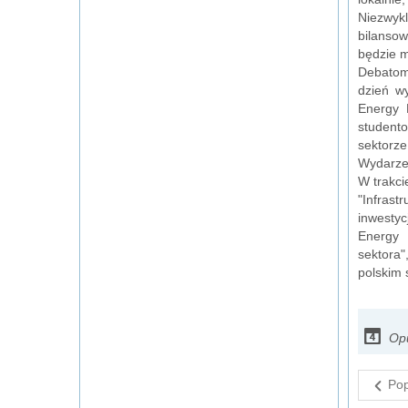
Niezwykl
bilansow
będzie m
Debatom
dzień w
Energy 
studento
sektorz
Wydarzen
W trakc
"Infrast
inwestyc
Energy 
sektora"
polskim 
Opu
Pop