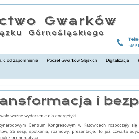
actwo Gwarków
ązku Górnośląskiego
Tele
+48 5
lić od zapomnienia
Poczet Gwarków Śląskich
Digitalizacja
ansformacja i bez
wało ważne wydarzenie dla energetyki
ynarodowym Centrum Kongresowym w Katowicach rozpoczęły się w
tów, 25 sesji, spotkania, rozmowy, prezentacje. To już czwarta edy
polskiej energetyce.