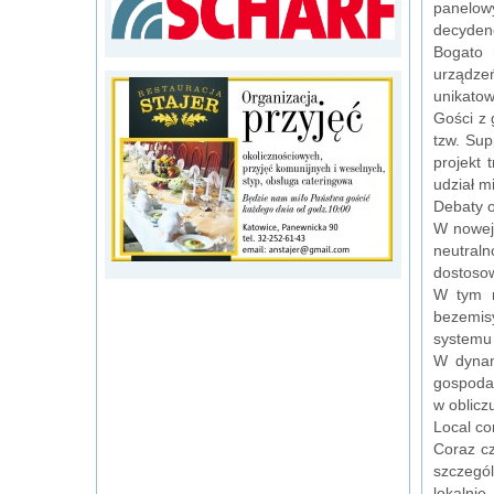
panelowy
decydenc
Bogato 
urządze
unikatow
Gości z 
tzw. Sup
projekt 
udział m
Debaty o
W nowej 
neutraln
dostosow
W tym n
bezemisy
systemu
W dynam
gospodar
w oblicz
Local con
Coraz cz
szczegól
lokalnie