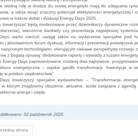
e istotną rolę w drodze do nowej energetyki mają do odegrania ryne
ania, a także wciąż znaczny potencjał efektywności energetycznej i 
owa w trakcie debat i dyskusji Energy Days 2025.
 towarzyszyć będą moderowane przez dziennikarzy dynamiczne rozmow
ydarzenia), wieczorne bankiety czy prezentacja największej systemo
Days warto zwrócić uwagę także na wydarzenie specjalne pod h
m i absolwentom forum dyskusji, informacji i prezentacji poświęcone
e nasyconym technologiami, oferującym ciekawe perspektywy rozwoju
ie z bogatą oprawą: dedykowane raporty i wywiady z tuzami energety
ie Energy Days zaprezentowane zostaną dwa najnowsze, przygotowan
ruktura energetyczna – wąskie gardło transformacji. Inwestycje w s
je w polskim ciepłownictwie".
Days towarzyszy specjalne wydawnictwo – "Transformacja energetyc
, w którym znajdziemy obszerne, aktualne, ściśle związane z agend
sektorze energii i ciepła.
blikowano: 02 październik 2025
rzedna strona