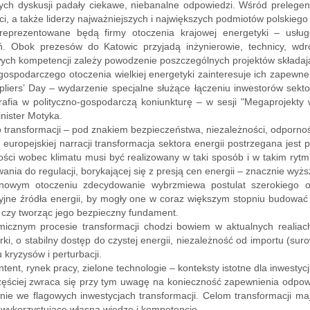
ch dyskusji padały ciekawe, niebanalne odpowiedzi. Wśród prelegen
i, a także liderzy najważniejszych i największych podmiotów polskiego 
reprezentowane będą firmy otoczenia krajowej energetyki – usług
ń. Obok prezesów do Katowic przyjadą inżynierowie, technicy, wdroż
ych kompetencji zależy powodzenie poszczególnych projektów składają
gospodarczego otoczenia wielkiej energetyki zainteresuje ich zapew
pliers’ Day – wydarzenie specjalne służące łączeniu inwestorów sek
trafia w polityczno-gospodarczą koniunkturę – w sesji "Megaprojekty 
inister Motyka.
 transformacji – pod znakiem bezpieczeństwa, niezależności, odpornoś
europejskiej narracji transformacja sektora energii postrzegana jest 
ości wobec klimatu musi być realizowany w taki sposób i w takim ryt
ania do regulacji, borykającej się z presją cen energii – znacznie wyż
owym otoczeniu zdecydowanie wybrzmiewa postulat szerokiego ot
jne źródła energii, by mogły one w coraz większym stopniu budować 
 czy tworząc jego bezpieczny fundament.
icznym procesie transformacji chodzi bowiem w aktualnych realiach 
ki, o stabilny dostęp do czystej energii, niezależność od importu (su
u kryzysów i perturbacji.
tent, rynek pracy, zielone technologie – konteksty istotne dla inwestycji
ęściej zwraca się przy tym uwagę na konieczność zapewnienia odpowie
nie we flagowych inwestycjach transformacji. Celom transformacji m
, wykorzystujące własną wiedzę i kompetencje.