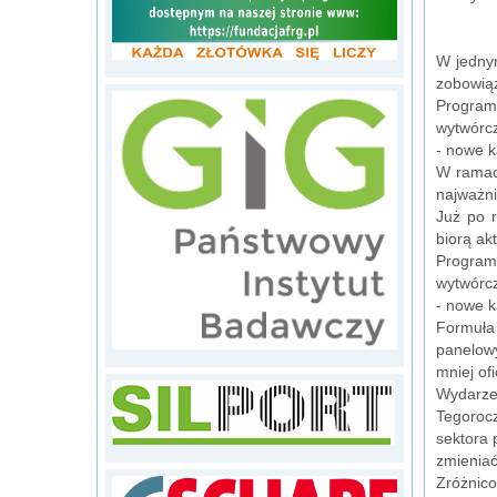
W jednym
zobowiąz
Program
wytwórcz
- nowe k
W ramach
najważni
Już po r
biorą ak
Program
wytwórcz
- nowe k
Formuła
panelowy
mniej of
Wydarzen
Tegorocz
sektora 
zmieniać
Zróżnico