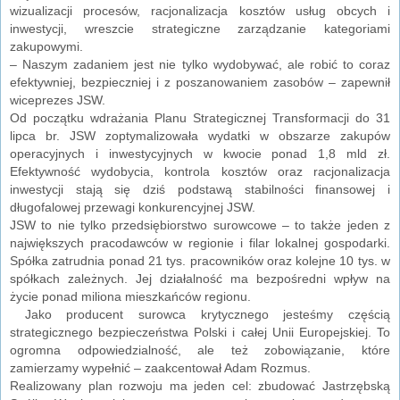
wizualizacji procesów, racjonalizacja kosztów usług obcych i
inwestycji, wreszcie strategiczne zarządzanie kategoriami
zakupowymi.
– Naszym zadaniem jest nie tylko wydobywać, ale robić to coraz
efektywniej, bezpieczniej i z poszanowaniem zasobów – zapewnił
wiceprezes JSW.
Od początku wdrażania Planu Strategicznej Transformacji do 31
lipca br. JSW zoptymalizowała wydatki w obszarze zakupów
operacyjnych i inwestycyjnych w kwocie ponad 1,8 mld zł.
Efektywność wydobycia, kontrola kosztów oraz racjonalizacja
inwestycji stają się dziś podstawą stabilności finansowej i
długofalowej przewagi konkurencyjnej JSW.
JSW to nie tylko przedsiębiorstwo surowcowe – to także jeden z
największych pracodawców w regionie i filar lokalnej gospodarki.
Spółka zatrudnia ponad 21 tys. pracowników oraz kolejne 10 tys. w
spółkach zależnych. Jej działalność ma bezpośredni wpływ na
życie ponad miliona mieszkańców regionu.
Jako producent surowca krytycznego jesteśmy częścią
strategicznego bezpieczeństwa Polski i całej Unii Europejskiej. To
ogromna odpowiedzialność, ale też zobowiązanie, które
zamierzamy wypełnić – zaakcentował Adam Rozmus.
Realizowany plan rozwoju ma jeden cel: zbudować Jastrzębską