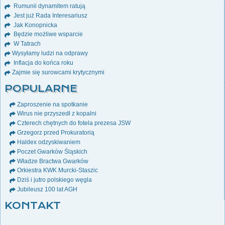
Rumunii dynamitem ratują
Jest już Rada Interesariusz
Jak Konopnicka
Będzie możliwe wsparcie
W Tatrach
Wysyłamy ludzi na odprawy
Inflacja do końca roku
Zajmie się surowcami krytycznymi
POPULARNE
Zaproszenie na spotkanie
Wirus nie przyszedł z kopalni
Czterech chętnych do fotela prezesa JSW
Grzegorz przed Prokuratorią
Haldex odzyskiwaniem
Poczet Gwarków Śląskich
Władze Bractwa Gwarków
Orkiestra KWK Murcki-Staszic
Dziś i jutro polskiego węgla
Jubileusz 100 lat AGH
KONTAKT