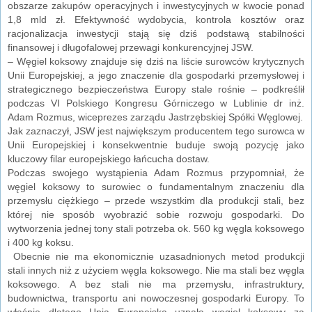
obszarze zakupów operacyjnych i inwestycyjnych w kwocie ponad
1,8 mld zł. Efektywność wydobycia, kontrola kosztów oraz
racjonalizacja inwestycji stają się dziś podstawą stabilności
finansowej i długofalowej przewagi konkurencyjnej JSW.
– Węgiel koksowy znajduje się dziś na liście surowców krytycznych
Unii Europejskiej, a jego znaczenie dla gospodarki przemysłowej i
strategicznego bezpieczeństwa Europy stale rośnie – podkreślił
podczas VI Polskiego Kongresu Górniczego w Lublinie dr inż.
Adam Rozmus, wiceprezes zarządu Jastrzębskiej Spółki Węglowej.
Jak zaznaczył, JSW jest największym producentem tego surowca w
Unii Europejskiej i konsekwentnie buduje swoją pozycję jako
kluczowy filar europejskiego łańcucha dostaw.
Podczas swojego wystąpienia Adam Rozmus przypomniał, że
węgiel koksowy to surowiec o fundamentalnym znaczeniu dla
przemysłu ciężkiego – przede wszystkim dla produkcji stali, bez
której nie sposób wyobrazić sobie rozwoju gospodarki. Do
wytworzenia jednej tony stali potrzeba ok. 560 kg węgla koksowego
i 400 kg koksu.
Obecnie nie ma ekonomicznie uzasadnionych metod produkcji
stali innych niż z użyciem węgla koksowego. Nie ma stali bez węgla
koksowego. A bez stali nie ma przemysłu, infrastruktury,
budownictwa, transportu ani nowoczesnej gospodarki Europy. To
właśnie dlatego Unia Europejska uznała węgiel koksowy za