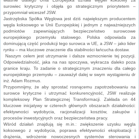
surowiec krytyczny i objęła go strategicznym priorytetem –
przypomniał wiceszef JSW.
Jastrzębska Spółka Węglowa jest dziś największym producentem
węgla koksowego w Unii Europejskiej i jednym z najważniejszych
podmiotów zapewniających bezpieczeństwo surowcowe
europejskiego przemysłu stalowego. Polska odpowiada za
dominującą część produkcji tego surowca w UE, a JSW – jako lider
rynku – ma kluczowe znaczenie dla stabilności łańcucha dostaw.
Naszym celem jest utrzymanie i dalsze wzmocnienie tej pozycji.
Odpowiedzialność, jaka na nas spoczywa, wykracza daleko poza
granice kraju. To zadanie o strategicznym znaczeniu dla całego
europejskiego przemysłu – zauważył dalej w swym wystąpieniu dr
inż. Adam Rozmus.
Przypomnijmy, że aby sprostać rosnącemu zapotrzebowaniu na
surowce krytyczne i utrzymać konkurencyjność, JSW realizuje
kompleksowy Plan Strategicznej Transformacji. Zakłada on 44
kluczowe inicjatywy w czterech głównych obszarach działalności:
efektywności wydobycia, racjonalizacji kosztów, zakupów i
procesów inwestycyjnych oraz bezpieczeństwa pracy.
Wśród działań znajdują się m.in.: zwiększenie uzysku węgla
koksowego z wydobycia, poprawa efektywności eksploatacji i
drążenia, wdrożenie nowoczesnych systemów sterowania i