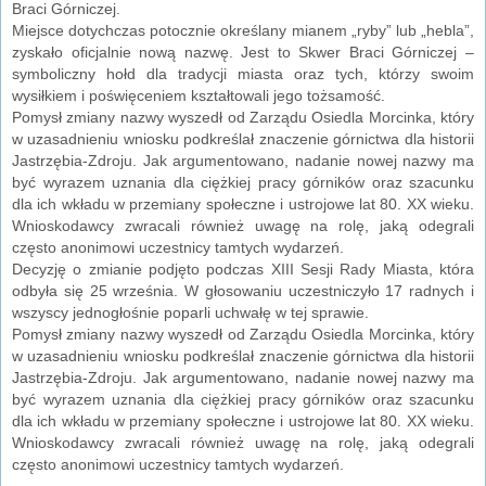
Braci Górniczej.
Miejsce dotychczas potocznie określany mianem „ryby” lub „hebla”,
zyskało oficjalnie nową nazwę. Jest to Skwer Braci Górniczej –
symboliczny hołd dla tradycji miasta oraz tych, którzy swoim
wysiłkiem i poświęceniem kształtowali jego tożsamość.
Pomysł zmiany nazwy wyszedł od Zarządu Osiedla Morcinka, który
w uzasadnieniu wniosku podkreślał znaczenie górnictwa dla historii
Jastrzębia-Zdroju. Jak argumentowano, nadanie nowej nazwy ma
być wyrazem uznania dla ciężkiej pracy górników oraz szacunku
dla ich wkładu w przemiany społeczne i ustrojowe lat 80. XX wieku.
Wnioskodawcy zwracali również uwagę na rolę, jaką odegrali
często anonimowi uczestnicy tamtych wydarzeń.
Decyzję o zmianie podjęto podczas XIII Sesji Rady Miasta, która
odbyła się 25 września. W głosowaniu uczestniczyło 17 radnych i
wszyscy jednogłośnie poparli uchwałę w tej sprawie.
Pomysł zmiany nazwy wyszedł od Zarządu Osiedla Morcinka, który
w uzasadnieniu wniosku podkreślał znaczenie górnictwa dla historii
Jastrzębia-Zdroju. Jak argumentowano, nadanie nowej nazwy ma
być wyrazem uznania dla ciężkiej pracy górników oraz szacunku
dla ich wkładu w przemiany społeczne i ustrojowe lat 80. XX wieku.
Wnioskodawcy zwracali również uwagę na rolę, jaką odegrali
często anonimowi uczestnicy tamtych wydarzeń.