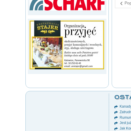
Pop
OST
Kanady
Zatrudn
Rumuni
Jest ju
Jak Ko