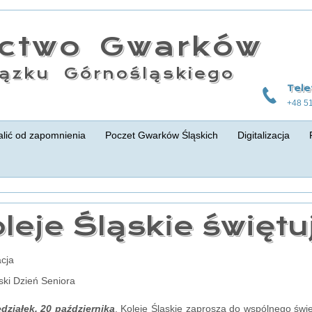
actwo Gwarków
ązku Górnośląskiego
Tele
+48 5
lić od zapomnienia
Poczet Gwarków Śląskich
Digitalizacja
leje Śląskie świętu
cja
ki Dzień Seniora
działek, 20 października
, Koleje Śląskie zaproszą do wspólnego świ