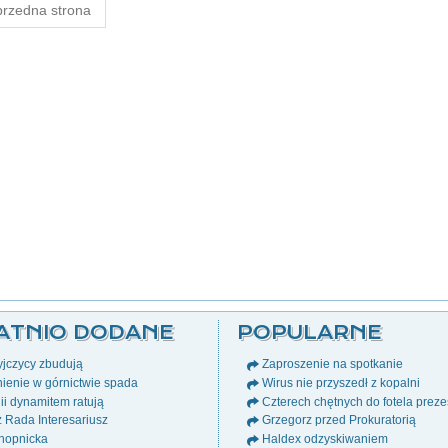
rzedna strona
ATNIO DODANE
POPULARNE
jczycy zbudują
Zaproszenie na spotkanie
ienie w górnictwie spada
Wirus nie przyszedł z kopalni
i dynamitem ratują
Czterech chętnych do fotela prez
ż Rada Interesariusz
Grzegorz przed Prokuratorią
nopnicka
Haldex odzyskiwaniem