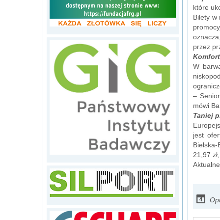
które uk
Bilety w
promocyj
oznacza
przez pr
Komfor
W barwa
niskopo
ogranicz
– Senio
mówi Bar
Taniej p
Europejs
jest of
Bielska-
21,97 zł
Aktualne
Opu