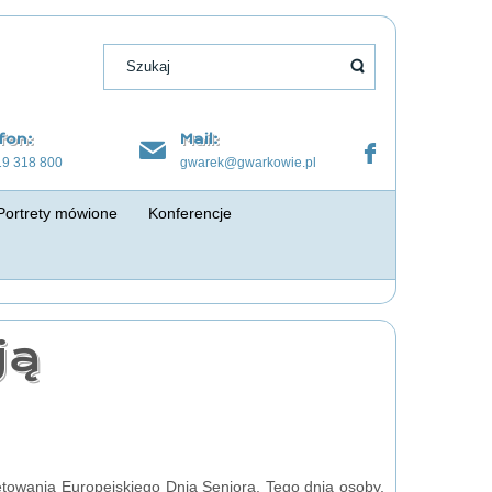
fon:
Mail:
19 318 800
gwarek@gwarkowie.pl
Portrety mówione
Konferencje
ją
ętowania Europejskiego Dnia Seniora. Tego dnia osoby,