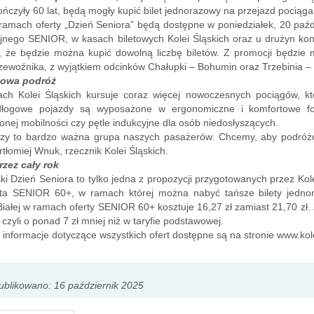
ończyły 60 lat, będą mogły kupić bilet jednorazowy na przejazd pociąga
 ramach oferty „Dzień Seniora” będą dostępne w poniedziałek, 20 paźd
nego SENIOR, w kasach biletowych Kolei Śląskich oraz u drużyn kond
, że będzie można kupić dowolną liczbę biletów. Z promocji będzie 
zewoźnika, z wyjątkiem odcinków Chałupki – Bohumin oraz Trzebinia –
towa podróż
ch Kolei Śląskich kursuje coraz więcej nowoczesnych pociągów, k
dłogowe pojazdy są wyposażone w ergonomiczne i komfortowe fo
onej mobilności czy pętle indukcyjne dla osób niedosłyszących.
rzy to bardzo ważna grupa naszych pasażerów. Chcemy, aby podróżow
tłomiej Wnuk, rzecznik Kolei Śląskich.
rzez cały rok
ki Dzień Seniora to tylko jedna z propozycji przygotowanych przez Kol
erta SENIOR 60+, w ramach której można nabyć tańsze bilety jednor
Białej w ramach oferty SENIOR 60+ kosztuje 16,27 zł zamiast 21,70 zł. 
, czyli o ponad 7 zł mniej niż w taryfie podstawowej.
 informacje dotyczące wszystkich ofert dostępne są na stronie www.kole
blikowano: 16 październik 2025