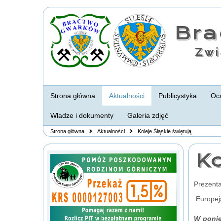
Br
Zwi
Strona główna
Aktualności
Publicystyka
Oca
Władze i dokumenty
Galeria zdjęć
Strona główna
Aktualności
Koleje Śląskie świętują
Ko
Prezenta
Europejs
W ponie