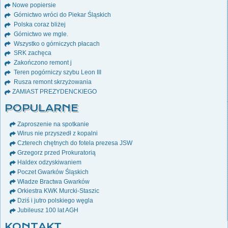
Nowe popiersie
Górnictwo wróci do Piekar Śląskich
Polska coraz bliżej
Górnictwo we mgle.
Wszystko o górniczych płacach
SRK zachęca
Zakończono remont j
Teren pogórniczy szybu Leon III
Rusza remont skrzyżowania
ZAMIAST PREZYDENCKIEGO
POPULARNE
Zaproszenie na spotkanie
Wirus nie przyszedł z kopalni
Czterech chętnych do fotela prezesa JSW
Grzegorz przed Prokuratorią
Haldex odzyskiwaniem
Poczet Gwarków Śląskich
Władze Bractwa Gwarków
Orkiestra KWK Murcki-Staszic
Dziś i jutro polskiego węgla
Jubileusz 100 lat AGH
KONTAKT