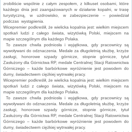
zrobiliście wspólnie z całym zespołem, z kilkuset osobami, które
każdego dnia jest zaangażowanych w działanie kopalni, w trasę
turystyczną, w uzdrowisko, w zabezpieczenie – powiedział
podczas wystąpienia.
Wicepremier podkreślił, że wielicka kopalnia jest: wielkim miejscem
spotkań ludzi z całego świata, wizytówką Polski, miejscem na
mapie szczególnym dla każdego Polaka.
To zawsze chwila podniosła i wyjątkowa, gdy pracownicy są
wywoływani do odznaczenia. Medale za długoletnią służbę, krzyże
zasługi, honorowe szpady górnicze, stopnie górnicze, tytuł
Zasłużony dla Górnictwa RP, medale Centralnej Stacji Ratownictwa
Górniczego – każde barbórkowe wyróżnienie jest powodem do
dumy, świadectwem ciężkiej wytrwałej pracy.
Wicepremier podkreślił, że wielicka kopalnia jest: wielkim miejscem
spotkań ludzi z całego świata, wizytówką Polski, miejscem na
mapie szczególnym dla każdego Polaka.
To zawsze chwila podniosła i wyjątkowa, gdy pracownicy są
wywoływani do odznaczenia. Medale za długoletnią służbę, krzyże
zasługi, honorowe szpady górnicze, stopnie górnicze, tytuł
Zasłużony dla Górnictwa RP, medale Centralnej Stacji Ratownictwa
Górniczego – każde barbórkowe wyróżnienie jest powodem do
dumy, świadectwem ciężkiej wytrwałej pracy.