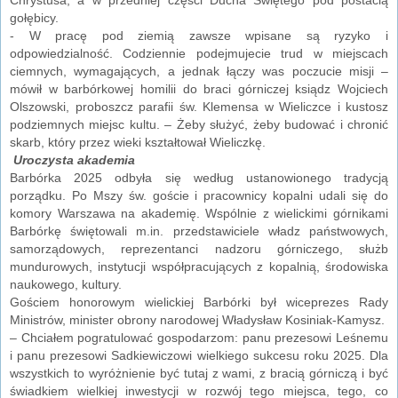
gołębicy.
- W pracę pod ziemią zawsze wpisane są ryzyko i
odpowiedzialność. Codziennie podejmujecie trud w miejscach
ciemnych, wymagających, a jednak łączy was poczucie misji –
mówił w barbórkowej homilii do braci górniczej ksiądz Wojciech
Olszowski, proboszcz parafii św. Klemensa w Wieliczce i kustosz
podziemnych miejsc kultu. – Żeby służyć, żeby budować i chronić
skarb, który przez wieki kształtował Wieliczkę.
Uroczysta akademia
Barbórka 2025 odbyła się według ustanowionego tradycją
porządku. Po Mszy św. goście i pracownicy kopalni udali się do
komory Warszawa na akademię. Wspólnie z wielickimi górnikami
Barbórkę świętowali m.in. przedstawiciele władz państwowych,
samorządowych, reprezentanci nadzoru górniczego, służb
mundurowych, instytucji współpracujących z kopalnią, środowiska
naukowego, kultury.
Gościem honorowym wielickiej Barbórki był wiceprezes Rady
Ministrów, minister obrony narodowej Władysław Kosiniak-Kamysz.
– Chciałem pogratulować gospodarzom: panu prezesowi Leśnemu
i panu prezesowi Sadkiewiczowi wielkiego sukcesu roku 2025. Dla
wszystkich to wyróżnienie być tutaj z wami, z bracią górniczą i być
świadkiem wielkiej inwestycji w rozwój tego miejsca, tego, co