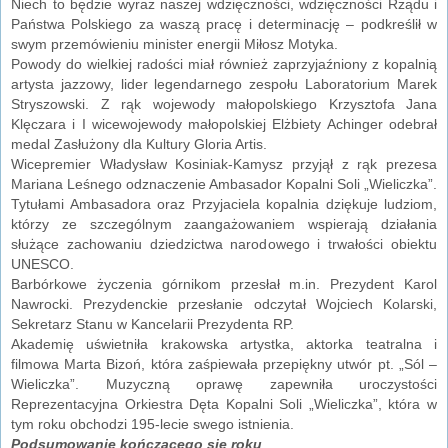
Niech to będzie wyraz naszej wdzięczności, wdzięczności Rządu i
Państwa Polskiego za waszą pracę i determinację – podkreślił w
swym przemówieniu minister energii Miłosz Motyka.
Powody do wielkiej radości miał również zaprzyjaźniony z kopalnią
artysta jazzowy, lider legendarnego zespołu Laboratorium Marek
Stryszowski. Z rąk wojewody małopolskiego Krzysztofa Jana
Klęczara i I wicewojewody małopolskiej Elżbiety Achinger odebrał
medal Zasłużony dla Kultury Gloria Artis.
Wicepremier Władysław Kosiniak-Kamysz przyjął z rąk prezesa
Mariana Leśnego odznaczenie Ambasador Kopalni Soli „Wieliczka”.
Tytułami Ambasadora oraz Przyjaciela kopalnia dziękuje ludziom,
którzy ze szczególnym zaangażowaniem wspierają działania
służące zachowaniu dziedzictwa narodowego i trwałości obiektu
UNESCO.
Barbórkowe życzenia górnikom przesłał m.in. Prezydent Karol
Nawrocki. Prezydenckie przesłanie odczytał Wojciech Kolarski,
Sekretarz Stanu w Kancelarii Prezydenta RP.
Akademię uświetniła krakowska artystka, aktorka teatralna i
filmowa Marta Bizoń, która zaśpiewała przepiękny utwór pt. „Sól –
Wieliczka”. Muzyczną oprawę zapewniła uroczystości
Reprezentacyjna Orkiestra Dęta Kopalni Soli „Wieliczka”, która w
tym roku obchodzi 195-lecie swego istnienia.
Podsumowanie kończącego się roku