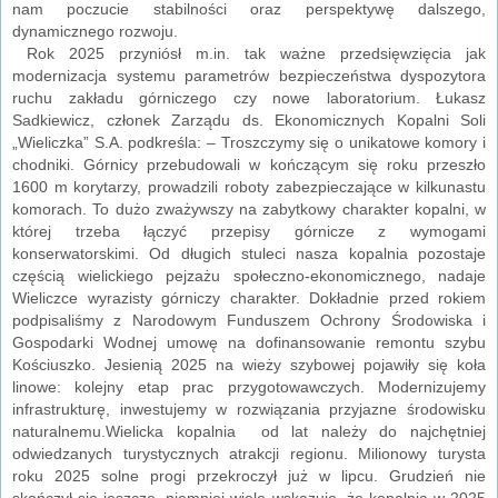
nam poczucie stabilności oraz perspektywę dalszego,
dynamicznego rozwoju.
Rok 2025 przyniósł m.in. tak ważne przedsięwzięcia jak
modernizacja systemu parametrów bezpieczeństwa dyspozytora
ruchu zakładu górniczego czy nowe laboratorium. Łukasz
Sadkiewicz, członek Zarządu ds. Ekonomicznych Kopalni Soli
„Wieliczka” S.A. podkreśla: – Troszczymy się o unikatowe komory i
chodniki. Górnicy przebudowali w kończącym się roku przeszło
1600 m korytarzy, prowadzili roboty zabezpieczające w kilkunastu
komorach. To dużo zważywszy na zabytkowy charakter kopalni, w
której trzeba łączyć przepisy górnicze z wymogami
konserwatorskimi. Od długich stuleci nasza kopalnia pozostaje
częścią wielickiego pejzażu społeczno-ekonomicznego, nadaje
Wieliczce wyrazisty górniczy charakter. Dokładnie przed rokiem
podpisaliśmy z Narodowym Funduszem Ochrony Środowiska i
Gospodarki Wodnej umowę na dofinansowanie remontu szybu
Kościuszko. Jesienią 2025 na wieży szybowej pojawiły się koła
linowe: kolejny etap prac przygotowawczych. Modernizujemy
infrastrukturę, inwestujemy w rozwiązania przyjazne środowisku
naturalnemu.Wielicka kopalnia od lat należy do najchętniej
odwiedzanych turystycznych atrakcji regionu. Milionowy turysta
roku 2025 solne progi przekroczył już w lipcu. Grudzień nie
skończył się jeszcze, niemniej wiele wskazuje, że kopalnia w 2025