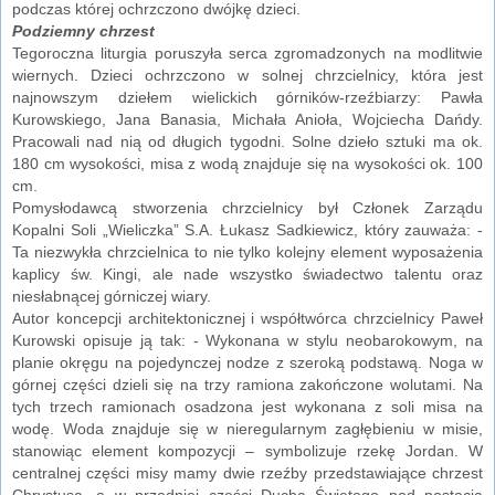
podczas której ochrzczono dwójkę dzieci.
Podziemny chrzest
Tegoroczna liturgia poruszyła serca zgromadzonych na modlitwie
wiernych. Dzieci ochrzczono w solnej chrzcielnicy, która jest
najnowszym dziełem wielickich górników-rzeźbiarzy: Pawła
Kurowskiego, Jana Banasia, Michała Anioła, Wojciecha Dańdy.
Pracowali nad nią od długich tygodni. Solne dzieło sztuki ma ok.
180 cm wysokości, misa z wodą znajduje się na wysokości ok. 100
cm.
Pomysłodawcą stworzenia chrzcielnicy był Członek Zarządu
Kopalni Soli „Wieliczka” S.A. Łukasz Sadkiewicz, który zauważa: -
Ta niezwykła chrzcielnica to nie tylko kolejny element wyposażenia
kaplicy św. Kingi, ale nade wszystko świadectwo talentu oraz
niesłabnącej górniczej wiary.
Autor koncepcji architektonicznej i współtwórca chrzcielnicy Paweł
Kurowski opisuje ją tak: - Wykonana w stylu neobarokowym, na
planie okręgu na pojedynczej nodze z szeroką podstawą. Noga w
górnej części dzieli się na trzy ramiona zakończone wolutami. Na
tych trzech ramionach osadzona jest wykonana z soli misa na
wodę. Woda znajduje się w nieregularnym zagłębieniu w misie,
stanowiąc element kompozycji – symbolizuje rzekę Jordan. W
centralnej części misy mamy dwie rzeźby przedstawiające chrzest
Chrystusa, a w przedniej części Ducha Świętego pod postacią