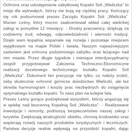
Ochrona oraz udostępnianie zabytkowej Kopalni Soli „Wieliczka” to
misja dla wytrwałych, którzy nie boją się ciężkiej pracy. Kończący
się rok podsumował prezes Zarządu Kopalni Soli „Wieliczka”
Marian Leśny, który mocno zaakcentował wkład całej wielickiej
załogi w pomyślne 12 miesięcy: - Drodzy pracownicy, dziękuję za
codzienny trud, odwagę, odpowiedzialność i wierność tradycji.
Dzięki wam kopalnia wspaniale się rozwija i pozostaje miejscem
wyjątkowym na mapie Polski i świata. Naszym najważniejszym
zadaniem jest ochrona podziemnego zabytku oraz leżącego nad
nim miasta. Przez długie tygodnie i miesiące interdyscyplinarny
zespół przygotowywał Założenia Techniczno-Ekonomiczne
realizacji docelowego technicznego kształtu Kopalni Soli
„Wieliczka”. Dokument ten precyzuje nie tylko, co należy zrobić,
żeby skutecznie ochronić górnicze dziedzictwo Wieliczki, ale też
określa harmonogram i koszty prac niezbędnych do osiągnięcia
optymalnego kształtu kopalni. To nasz plan na kolejne lata.
Prezes Leśny gorąco podziękował wszystkim, którzy angażują się
w opiekę nad bezcenną Kopalnią Soli „Wieliczka”: - Realizowane
inwestycje i remonty, podnoszą bezpieczeństwo naszej załogi i
turystów. Zwiększają atrakcyjność obiektu, chronią środowisko oraz
wspierają rozwój naszych produktów turystycznych i leczniczych.
Państwa decyzje realnie wpływają na przyszłość kopalni, dając