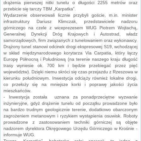
drążenia pierwszej nitki tunelu o długości 2255 metrów oraz
przebicie się tarczy TBM „Karpatka”.
Wydarzenie obserwowali licznie przybyli goście, m.in. minister
infrastruktury Dariusz Klimczak, przedstawiciele nadzoru
górniczego na czele z wiceprezesem WUG Piotrem Wojtachą,
Generalnej Dyrekcji Dróg Krajowych i Autostrad, władz
samorządowych, firm związanych z tunelowaniem oraz wykonawcy.
Drążony tunel stanowi odcinek drogi ekspresowej S19, wchodzącej
w skład międzynarodowego korytarza Via Carpatia, który łączy
Europę Północną i Południową (na terenie naszego kraju długość
trasy wyniesie ok. 700 km i będzie przebiegać przez pięć
województw). Dzięki niemu skróci się czas przejazdu z Rzeszowa w
kierunku południowym. Inwestycja odciąży również lokalne drogi,
co przełoży się na mniejsze korki i poprawę jakości życia
mieszkańców.
- Inwestycja została uznana za ponadprzeciętne wyzwanie
inżynieryjne, gdyż drążenie tunelu od początku prowadzone było
na bardzo trudnym geologicznie terenie, dodatkowo obarczonym
zagrożeniem metanowym i ryzykiem wystąpienia osuwisk. Roboty
prowadzone z zastosowaniem techniki górniczej są objęte
nadzorem dyrektora Okręgowego Urzędu Górniczego w Krośnie -
informuje WUG.
Tarcza „Karpatka”, bohaterka całej operacji, to jedna z