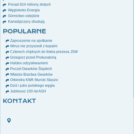
Ponad 824 miliony złotych
Węglokoks Energia
Górnictwo odejdzie
Kanadyjczycy zbudują
POPULARNE
Zaproszenie na spotkanie
Wirus nie przyszedł z kopalni
Czterech chętnych do fotela prezesa JSW
Grzegorz przed Prokuratorią
Haldex odzyskiwaniem
Poczet Gwarków Śląskich
Władze Bractwa Gwarków
Orkiestra KWK Murcki-Staszic
Dziś i jutro polskiego węgla
Jubileusz 100 lat AGH
KONTAKT