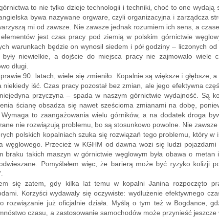
 górnictwa to nie tylko dzieje technologii i techniki, choć to one wydają
 angielska bywa nazywane orgware, czyli organizacyjna i zarządcza 
warzyszą mi od zawsze. Nie zawsze jednak rozumiem ich sens, a czas
h elementów jest czas pracy pod ziemią w polskim górnictwie węglo
ch warunkach będzie on wynosił siedem i pół godziny – liczonych od
e były niewielkie, a dojście do miejsca pracy nie zajmowało wiele
wo długi.
 prawie 90. latach, wiele się zmieniło. Kopalnie są większe i głębsze, a
a niekiedy iść. Czas pracy pozostał bez zmian, ale jego efektywna część
 niejedyna przyczyna – spada w naszym górnictwie wydajność. Są ko
enia ścianę obsadza się nawet sześcioma zmianami na dobę, ponieważ
. Wymaga to zaangażowania wielu górników, a na dodatek droga byw
ane nie rozwiązują problemu, bo są stosunkowo powolne. Nie zawsze st
rych polskich kopalniach szuka się rozwiązań tego problemu, który w is
wa węglowego. Przecież w KGHM od dawna wozi się ludzi pojazdami z 
 braku takich maszyn w górnictwie węglowym była obawa o metan i sp
 podwieszane. Pomyślałem więc, że barierą może być ryzyko kolizji 
.
łem się zatem, gdy kilka lat temu w kopalni Janina rozpoczęto p
dami. Korzyści wydawały się oczywiste: wydłużenie efektywnego czas
to rozwiązanie już oficjalnie działa. Myślą o tym też w Bogdance, g
mnóstwo czasu, a zastosowanie samochodów może przynieść jeszcze wi