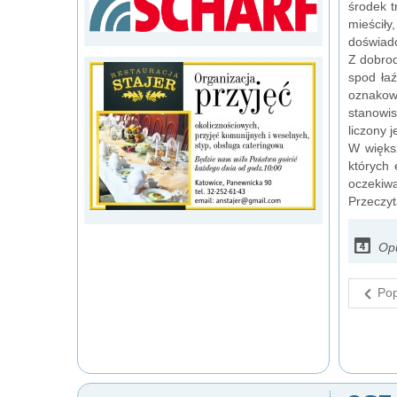
środek t
mieściły
doświadc
Z dobrod
spod łaź
oznakow
stanowis
liczony 
W większ
których 
oczekiwa
Przeczyt
Op
Pop