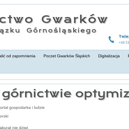
actwo Gwarków
ązku Górnośląskiego
Tele
+48 5
lić od zapomnienia
Poczet Gwarków Śląskich
Digitalizacja
górnictwie optymi
portal gospodarka i ludzie
orski
akurat nie dziwi