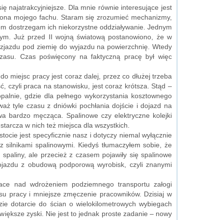
 się najatrakcyjniejsze. Dla mnie równie interesujące jest
strona mojego fachu. Staram się zrozumieć mechanizmy,
em dostrzegam ich niekorzystne oddziaływanie. Jednym
wym. Już przed II wojną światową postanowiono, że w
 zjazdu pod ziemię do wyjazdu na powierzchnię. Wtedy
 czasu. Czas poświęcony na faktyczną pracę był więc
 do miejsc pracy jest coraz dalej, przez co dłużej trzeba
, czyli praca na stanowisku, jest coraz krótsza. Stąd –
palnie, gdzie dla pełnego wykorzystania kosztownego
 tyle czasu z dniówki pochłania dojście i dojazd na
a bardzo męcząca. Spalinowe czy elektryczne kolejki
arcza w nich też miejsca dla wszystkich.
tocie jest specyficznie nasz i dotyczy niemal wyłącznie
silnikami spalinowymi. Kiedyś tłumaczyłem sobie, że
aliny, ale przecież z czasem pojawiły się spalinowe
pojazdu z obudową podporową wyrobisk, czyli znanymi
race nad wdrożeniem podziemnego transportu załogi
u pracy i mniejsze zmęczenie pracowników. Dzisiaj w
dzie dotarcie do ścian o wielokilometrowych wybiegach
ększe zyski. Nie jest to jednak proste zadanie – nowy