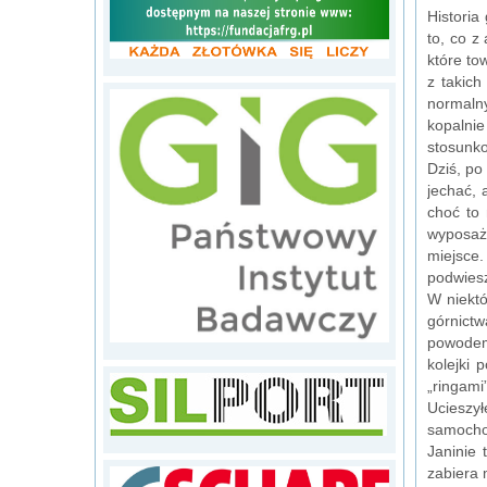
Historia
to, co z
które to
z takic
normalny
kopalni
stosunko
Dziś, po
jechać, 
choć to
wyposaż
miejsce
podwiesz
W niektó
górnict
powodem
kolejki
„ringami”
Ucieszy
samocho
Janinie 
zabiera 