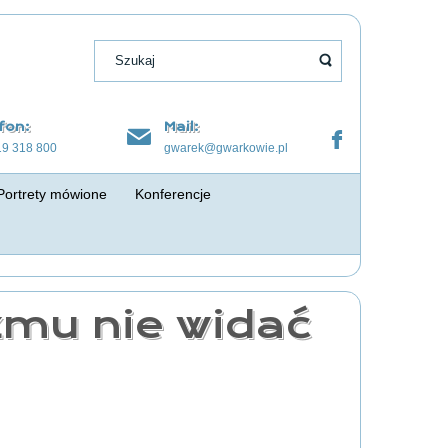
fon:
Mail:
19 318 800
gwarek@gwarkowie.pl
Portrety mówione
Konferencje
zmu nie widać