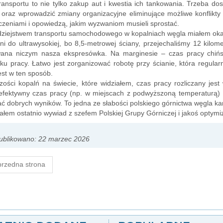
ransportu to nie tylko zakup aut i kwestia ich tankowania. Trzeba do
, oraz wprowadzić zmiany organizacyjne eliminujące możliwe konflikty 
zeniami i opowiedzą, jakim wyzwaniom musieli sprostać.
ziejstwem transportu samochodowego w kopalniach węgla miałem okazj
ni do ultrawysokiej, bo 8,5-metrowej ściany, przejechaliśmy 12 kilo
ana niczym nasza ekspresówka. Na marginesie – czas pracy chińsk
ku pracy. Łatwo jest zorganizować robotę przy ścianie, która regul
jest w ten sposób.
ości kopalń na świecie, które widziałem, czas pracy rozliczany jest
efektywny czas pracy (np. w miejscach z podwyższoną temperaturą) to
ć dobrych wyników. To jedna ze słabości polskiego górnictwa węgla 
ałem ostatnio wywiad z szefem Polskiej Grupy Górniczej i jakoś optymi
ublikowano: 22 marzec 2026
rzedna strona