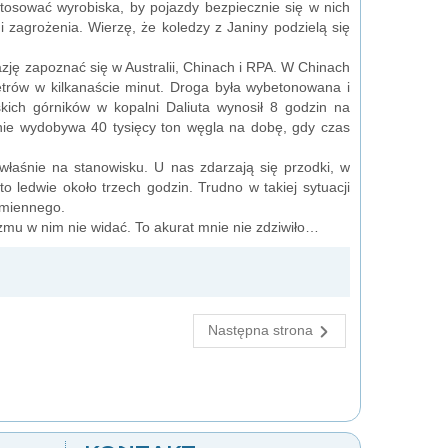
stosować wyrobiska, by pojazdy bezpiecznie się w nich
i zagrożenia. Wierzę, że koledzy z Janiny podzielą się
ę zapoznać się w Australii, Chinach i RPA. W Chinach
metrów w kilkanaście minut. Droga była wybetonowana i
ich górników w kopalni Daliuta wynosił 8 godzin na
arnie wydobywa 40 tysięcy ton węgla na dobę, gdy czas
 właśnie na stanowisku. U nas zdarzają się przodki, w
 ledwie około trzech godzin. Trudno w takiej sytuacji
kamiennego.
zmu w nim nie widać. To akurat mnie nie zdziwiło…
Następna strona