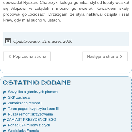
opowiadał Ryszard Chabrzyk, kolega górnika, styl od łopaty wciskał
się Alojzowi w żołądek i mocno go uwierał. Kawałkiem skały
próbował go „ociosać”. Drzazgami ze styla nakłuwał dziąsła i ssał
krew, gdy miał sucho w ustach.
Opublikowano: 31 marzec 2026
Poprzedna strona
Następna strona
OSTATNIO DODANE
Wszystko o górniczych płacach
SRK zachęca
Zakończono remont j
Teren pogórniczy szybu Leon III
Rusza remont skrzyżowania
ZAMIAST PREZYDENCKIEGO
Ponad 824 miliony złotych
Węglokoks Energia