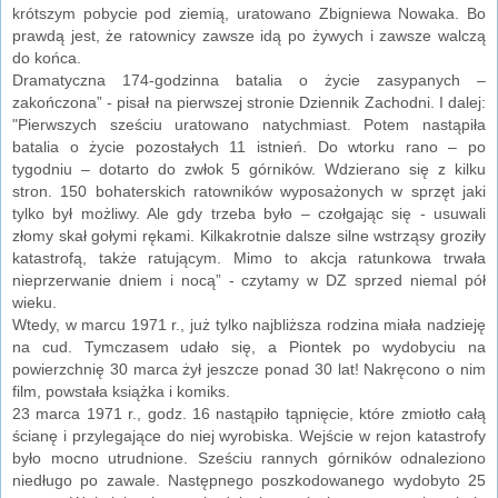
krótszym pobycie pod ziemią, uratowano Zbigniewa Nowaka. Bo
prawdą jest, że ratownicy zawsze idą po żywych i zawsze walczą
do końca.
Dramatyczna 174-godzinna batalia o życie zasypanych –
zakończona” - pisał na pierwszej stronie Dziennik Zachodni. I dalej:
"Pierwszych sześciu uratowano natychmiast. Potem nastąpiła
batalia o życie pozostałych 11 istnień. Do wtorku rano – po
tygodniu – dotarto do zwłok 5 górników. Wdzierano się z kilku
stron. 150 bohaterskich ratowników wyposażonych w sprzęt jaki
tylko był możliwy. Ale gdy trzeba było – czołgając się - usuwali
złomy skał gołymi rękami. Kilkakrotnie dalsze silne wstrząsy groziły
katastrofą, także ratującym. Mimo to akcja ratunkowa trwała
nieprzerwanie dniem i nocą” - czytamy w DZ sprzed niemal pół
wieku.
Wtedy, w marcu 1971 r., już tylko najbliższa rodzina miała nadzieję
na cud. Tymczasem udało się, a Piontek po wydobyciu na
powierzchnię 30 marca żył jeszcze ponad 30 lat! Nakręcono o nim
film, powstała książka i komiks.
23 marca 1971 r., godz. 16 nastąpiło tąpnięcie, które zmiotło całą
ścianę i przylegające do niej wyrobiska. Wejście w rejon katastrofy
było mocno utrudnione. Sześciu rannych górników odnaleziono
niedługo po zawale. Następnego poszkodowanego wydobyto 25