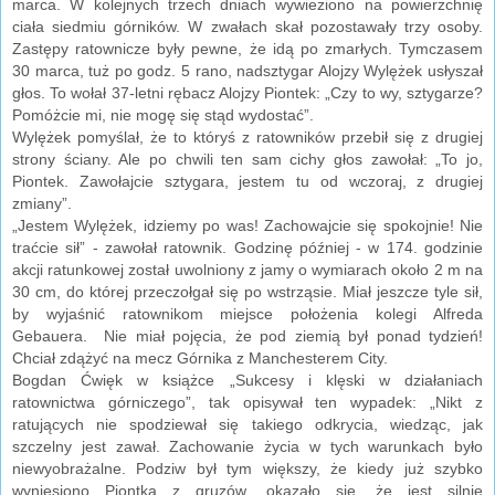
marca. W kolejnych trzech dniach wywieziono na powierzchnię
ciała siedmiu górników. W zwałach skał pozostawały trzy osoby.
Zastępy ratownicze były pewne, że idą po zmarłych. Tymczasem
30 marca, tuż po godz. 5 rano, nadsztygar Alojzy Wylężek usłyszał
głos. To wołał 37-letni rębacz Alojzy Piontek: „Czy to wy, sztygarze?
Pomóżcie mi, nie mogę się stąd wydostać”.
Wylężek pomyślał, że to któryś z ratowników przebił się z drugiej
strony ściany. Ale po chwili ten sam cichy głos zawołał: „To jo,
Piontek. Zawołajcie sztygara, jestem tu od wczoraj, z drugiej
zmiany”.
„Jestem Wylężek, idziemy po was! Zachowajcie się spokojnie! Nie
traćcie sił” - zawołał ratownik. Godzinę później - w 174. godzinie
akcji ratunkowej został uwolniony z jamy o wymiarach około 2 m na
30 cm, do której przeczołgał się po wstrząsie. Miał jeszcze tyle sił,
by wyjaśnić ratownikom miejsce położenia kolegi Alfreda
Gebauera. Nie miał pojęcia, że pod ziemią był ponad tydzień!
Chciał zdążyć na mecz Górnika z Manchesterem City.
Bogdan Ćwięk w książce „Sukcesy i klęski w działaniach
ratownictwa górniczego”, tak opisywał ten wypadek: „Nikt z
ratujących nie spodziewał się takiego odkrycia, wiedząc, jak
szczelny jest zawał. Zachowanie życia w tych warunkach było
niewyobrażalne. Podziw był tym większy, że kiedy już szybko
wyniesiono Piontka z gruzów, okazało się, że jest silnie