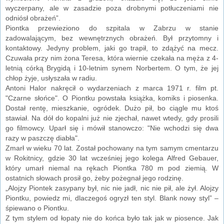
wyczerpany, ale w zasadzie poza drobnymi potłuczeniami nie
odniósł obrażeń”.
Piontka przewieziono do szpitala w Zabrzu w stanie
zadowalającym, bez wewnętrznych obrażeń. Był przytomny i
kontaktowy. Jedyny problem, jaki go trapił, to zdążyć na mecz.
Czuwała przy nim żona Teresa, która wiernie czekała na męża z 4-
letnią córką Brygidą i 10-letnim synem Norbertem. O tym, że jej
chłop żyje, usłyszała w radiu.
Antoni Halor nakręcił o wydarzeniach z marca 1971 r. film pt.
"Czarne słońce". O Piontku powstała książka, komiks i piosenka.
Dostał rentę, mieszkanie, ogródek. Dużo pił, bo ciągle mu ktoś
stawiał. Na dół do kopalni już nie zjechał, nawet wtedy, gdy prosili
go filmowcy. Uparł się i mówił stanowczo: "Nie wchodzi się dwa
razy w paszczę diabła".
Zmarł w wieku 70 lat. Został pochowany na tym samym cmentarzu
w Rokitnicy, gdzie 30 lat wcześniej jego kolega Alfred Gebauer,
który umarł niemal na rękach Piontka 780 m pod ziemią. W
ostatnich słowach prosił go, żeby pożegnał jego rodzinę.
„Alojzy Piontek zasypany był, nic nie jadł, nic nie pił, ale żył. Alojzy
Piontku, powiedz mi, dlaczegoś ogryzł ten styl. Blank nowy styl” –
śpiewano o Piontku.
Z tym stylem od łopaty nie do końca było tak jak w piosence. Jak