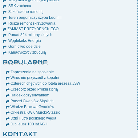
Wszystko o górniczych płacach
SRK zachęca
Zakończono remont j
Teren pogórniczy szybu Leon III
Rusza remont skrzyżowania
ZAMIAST PREZYDENCKIEGO
Ponad 824 miliony złotych
Węglokoks Energia
Górnictwo odejdzie
Kanadyjczycy zbudują
POPULARNE
Zaproszenie na spotkanie
Wirus nie przyszedł z kopalni
Czterech chętnych do fotela prezesa JSW
Grzegorz przed Prokuratorią
Haldex odzyskiwaniem
Poczet Gwarków Śląskich
Władze Bractwa Gwarków
Orkiestra KWK Murcki-Staszic
Dziś i jutro polskiego węgla
Jubileusz 100 lat AGH
KONTAKT