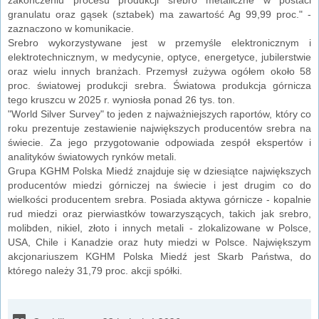
granulatu oraz gąsek (sztabek) ma zawartość Ag 99,99 proc." -
zaznaczono w komunikacie.
Srebro wykorzystywane jest w przemyśle elektronicznym i
elektrotechnicznym, w medycynie, optyce, energetyce, jubilerstwie
oraz wielu innych branżach. Przemysł zużywa ogółem około 58
proc. światowej produkcji srebra. Światowa produkcja górnicza
tego kruszcu w 2025 r. wyniosła ponad 26 tys. ton.
"World Silver Survey" to jeden z najważniejszych raportów, który co
roku prezentuje zestawienie największych producentów srebra na
świecie. Za jego przygotowanie odpowiada zespół ekspertów i
analityków światowych rynków metali.
Grupa KGHM Polska Miedź znajduje się w dziesiątce największych
producentów miedzi górniczej na świecie i jest drugim co do
wielkości producentem srebra. Posiada aktywa górnicze - kopalnie
rud miedzi oraz pierwiastków towarzyszących, takich jak srebro,
molibden, nikiel, złoto i innych metali - zlokalizowane w Polsce,
USA, Chile i Kanadzie oraz huty miedzi w Polsce. Największym
akcjonariuszem KGHM Polska Miedź jest Skarb Państwa, do
którego należy 31,79 proc. akcji spółki.