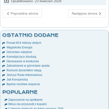
Opublikowano: 23 kwiecień 2026
Poprzedna strona
Następna strona
OSTATNIO DODANE
Ponad 824 miliony złotych
Węglokoks Energia
Górnictwo odejdzie
Kanadyjczycy zbudują
Głosowanie w konkursie
Zatrudnienie w górnictwie spada
Rumunii dynamitem ratują
Jest już Rada Interesariusz
Jak Konopnicka
Będzie możliwe wsparcie
POPULARNE
Zaproszenie na spotkanie
Wirus nie przyszedł z kopalni
Czterech chętnych do fotela prezesa JSW