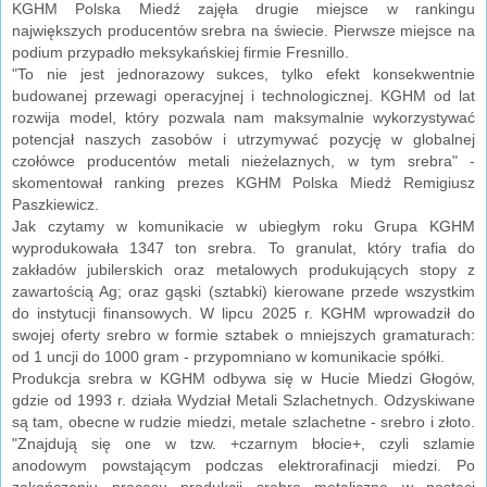
KGHM Polska Miedź zajęła drugie miejsce w rankingu
największych producentów srebra na świecie. Pierwsze miejsce na
podium przypadło meksykańskiej firmie Fresnillo.
"To nie jest jednorazowy sukces, tylko efekt konsekwentnie
budowanej przewagi operacyjnej i technologicznej. KGHM od lat
rozwija model, który pozwala nam maksymalnie wykorzystywać
potencjał naszych zasobów i utrzymywać pozycję w globalnej
czołówce producentów metali nieżelaznych, w tym srebra" -
skomentował ranking prezes KGHM Polska Miedź Remigiusz
Paszkiewicz.
Jak czytamy w komunikacie w ubiegłym roku Grupa KGHM
wyprodukowała 1347 ton srebra. To granulat, który trafia do
zakładów jubilerskich oraz metalowych produkujących stopy z
zawartością Ag; oraz gąski (sztabki) kierowane przede wszystkim
do instytucji finansowych. W lipcu 2025 r. KGHM wprowadził do
swojej oferty srebro w formie sztabek o mniejszych gramaturach:
od 1 uncji do 1000 gram - przypomniano w komunikacie spółki.
Produkcja srebra w KGHM odbywa się w Hucie Miedzi Głogów,
gdzie od 1993 r. działa Wydział Metali Szlachetnych. Odzyskiwane
są tam, obecne w rudzie miedzi, metale szlachetne - srebro i złoto.
"Znajdują się one w tzw. +czarnym błocie+, czyli szlamie
anodowym powstającym podczas elektrorafinacji miedzi. Po
zakończeniu procesu produkcji srebro metaliczne w postaci