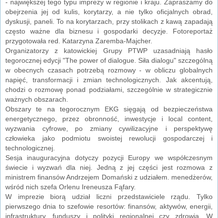
- największej tego typu imprezy w regionie i kraju. Zapraszamy do
obejrzenia jej od kulis, korytarzy, a nie tylko oficjalnych obrad,
dyskusji, paneli. To na korytarzach, przy stolikach z kawą zapadają
często ważne dla biznesu i gospodarki decyzje. Fotoreportaż
przygotowała red. Katarzyna Zaremba-Majcher.
Organizatorzy z katowickiej Grupy PTWP uzasadniają hasło
tegorocznej edycji "The power of dialogue. Siła dialogu" szczególną
w obecnych czasach potrzebą rozmowy - w obliczu globalnych
napięć, transformacji i zmian technologicznych. Jak akcentują,
chodzi o rozmowę ponad podziałami, szczególnie w strategicznie
ważnych obszarach.
Obszary te na tegorocznym EKG sięgają od bezpieczeństwa
energetycznego, przez obronność, inwestycje i local content,
wyzwania cyfrowe, po zmiany cywilizacyjne i perspektywę
człowieka jako podmiotu swoistej rewolucji gospodarczej i
technologicznej.
Sesja inauguracyjna dotyczy pozycji Europy we współczesnym
świecie i wyzwań dla niej. Jedną z jej części jest rozmowa z
ministrem finansów Andrzejem Domański z udziałem. menedżerów,
wśród nich szefa Orlenu Ireneusza Fąfary.
W imprezie biorą udział liczni przedstawiciele rządu. Tylko
pierwszego dnia to szefowie resortów: finansów, aktywów, energii,
infrastruktury, funduszy i polityki regionalnej czy zdrowia. W