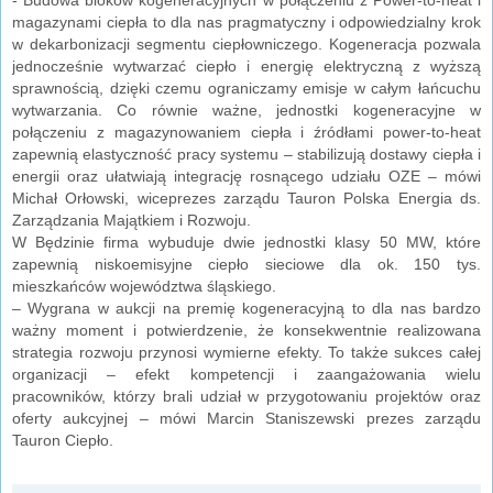
magazynami ciepła to dla nas pragmatyczny i odpowiedzialny krok
w dekarbonizacji segmentu ciepłowniczego. Kogeneracja pozwala
jednocześnie wytwarzać ciepło i energię elektryczną z wyższą
sprawnością, dzięki czemu ograniczamy emisje w całym łańcuchu
wytwarzania. Co równie ważne, jednostki kogeneracyjne w
połączeniu z magazynowaniem ciepła i źródłami power-to-heat
zapewnią elastyczność pracy systemu – stabilizują dostawy ciepła i
energii oraz ułatwiają integrację rosnącego udziału OZE – mówi
Michał Orłowski, wiceprezes zarządu Tauron Polska Energia ds.
Zarządzania Majątkiem i Rozwoju.
W Będzinie firma wybuduje dwie jednostki klasy 50 MW, które
zapewnią niskoemisyjne ciepło sieciowe dla ok. 150 tys.
mieszkańców województwa śląskiego.
– Wygrana w aukcji na premię kogeneracyjną to dla nas bardzo
ważny moment i potwierdzenie, że konsekwentnie realizowana
strategia rozwoju przynosi wymierne efekty. To także sukces całej
organizacji – efekt kompetencji i zaangażowania wielu
pracowników, którzy brali udział w przygotowaniu projektów oraz
oferty aukcyjnej – mówi Marcin Staniszewski prezes zarządu
Tauron Ciepło.