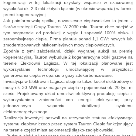
kogeneracji w tej lokalizacji uzyskały wsparcie w szacowanej
wysokości ok. 2,3 mld złotych łącznie (w okresie wsparcia) w formie
premii kogeneracyjnej.
Jak poinformowałą spółka, nowoczesne ciepłownictwo to jeden z
filarów strategii Grupy Tauron. W 2030 roku Tauron chce odejść w
tym segmencie od produkcji z węgla i zapewnić 100% nisko- i
zeroemisyjnego ciepła. Firma planuje ponad 1,1 GWt nowych lub
zmodernizowanych niskoemisyjnych mocy ciepłowniczych.
Zgodnie z tymi założeniami, dzięki wygranej aukcji na premię
kogeneracyjną, Tauron wybuduje 2 kogeneracyjne bloki gazowe na
terenie Elektrowni Łagisza. W tej lokalizacji planowane jest
wykorzystanie technologii umożliwiającej w przyszłości
generowania ciepła w oparciu o gazy zdekarbonizowane.
Inwestycja w Elektrowni Łagisza obejmie także kocioł elektrodowy o
mocy ok. 30 MWt oraz magazyn ciepła o pojemności ok. 20 tys. m
sześc. Projektowany układ umożliwi efektywną produkcję ciepła z
wykorzystaniem zmienności cen energii elektrycznej przy
jednoczesnym wsparciu stabilizacji systemu
elektroenergetycznego.
Realizacja inwestycji pozwoli na utrzymanie statusu efektywnego
systemu ciepłowniczego przez system Tauron Ciepło funkcjonujący
na terenie części miast aglomeracji śląsko-zagłębiowskiej.
- Budowa bloków kogeneracyjnych w połączeniu z Power-to-heat i