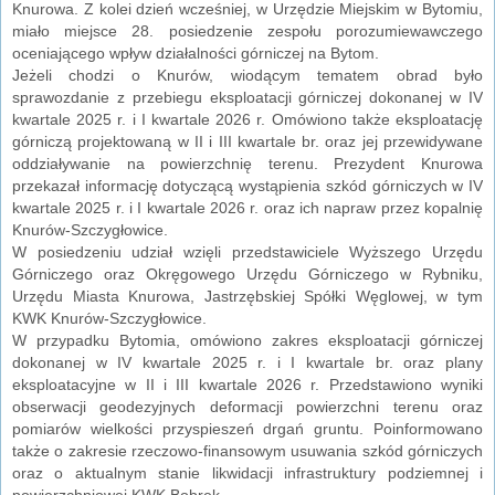
Knurowa. Z kolei dzień wcześniej, w Urzędzie Miejskim w Bytomiu,
miało miejsce 28. posiedzenie zespołu porozumiewawczego
oceniającego wpływ działalności górniczej na Bytom.
Jeżeli chodzi o Knurów, wiodącym tematem obrad było
sprawozdanie z przebiegu eksploatacji górniczej dokonanej w IV
kwartale 2025 r. i I kwartale 2026 r. Omówiono także eksploatację
górniczą projektowaną w II i III kwartale br. oraz jej przewidywane
oddziaływanie na powierzchnię terenu. Prezydent Knurowa
przekazał informację dotyczącą wystąpienia szkód górniczych w IV
kwartale 2025 r. i I kwartale 2026 r. oraz ich napraw przez kopalnię
Knurów-Szczygłowice.
W posiedzeniu udział wzięli przedstawiciele Wyższego Urzędu
Górniczego oraz Okręgowego Urzędu Górniczego w Rybniku,
Urzędu Miasta Knurowa, Jastrzębskiej Spółki Węglowej, w tym
KWK Knurów-Szczygłowice.
W przypadku Bytomia, omówiono zakres eksploatacji górniczej
dokonanej w IV kwartale 2025 r. i I kwartale br. oraz plany
eksploatacyjne w II i III kwartale 2026 r. Przedstawiono wyniki
obserwacji geodezyjnych deformacji powierzchni terenu oraz
pomiarów wielkości przyspieszeń drgań gruntu. Poinformowano
także o zakresie rzeczowo-finansowym usuwania szkód górniczych
oraz o aktualnym stanie likwidacji infrastruktury podziemnej i
powierzchniowej KWK Bobrek.