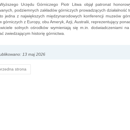
Wyższego Urzędu Górniczego Piotr Litwa objął patronat honoro
wanych, podziemnych zakładów górniczych prowadzących działalność t
o jedna z największych międzynarodowych konferencji muzeów górnic
 górniczych z Europy, obu Ameryk, Azji, Australii, reprezentujący pona
awiciele solnych ośrodków wymieniają się m.in. doświadczeniami n
ć zwiedzającym historię górnictwa.
ublikowano: 13 maj 2026
rzedna strona