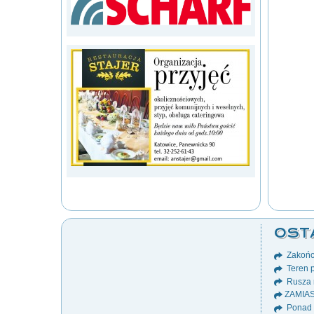
OST
Zakońc
Teren p
Rusza 
ZAMIA
Ponad 8