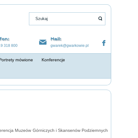
fon:
Mail:
19 318 800
gwarek@gwarkowie.pl
Portrety mówione
Konferencje
erencja Muzeów Górniczych i Skansenów Podziemnych