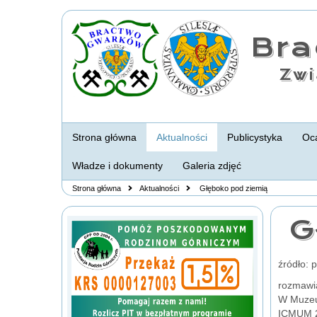
Br
Zwi
Strona główna
Aktualności
Publicystyka
Oca
Władze i dokumenty
Galeria zdjęć
Strona główna
Aktualności
Głęboko pod ziemią
G
źródło: 
rozmawi
W Muzeu
ICMUM 