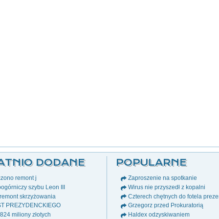
ATNIO DODANE
POPULARNE
zono remont j
Zaproszenie na spotkanie
ogórniczy szybu Leon III
Wirus nie przyszedł z kopalni
remont skrzyżowania
Czterech chętnych do fotela prez
ST PREZYDENCKIEGO
Grzegorz przed Prokuratorią
24 miliony złotych
Haldex odzyskiwaniem