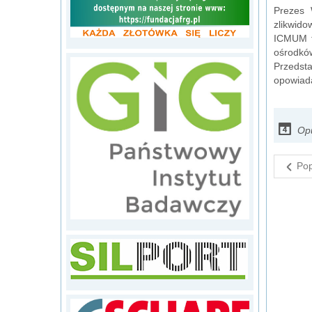
Prezes 
zlikwido
ICMUM t
ośrodków
Przedst
opowiada
Op
Pop