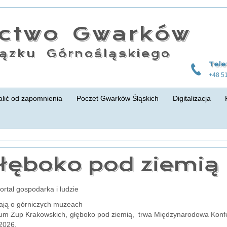
actwo Gwarków
ązku Górnośląskiego
Tele
+48 5
lić od zapomnienia
Poczet Gwarków Śląskich
Digitalizacja
łęboko pod ziemią
portal gospodarka i ludzie
ają o górniczych muzeach
m Żup Krakowskich, głęboko pod ziemią, trwa Międzynarodowa Konf
2026.