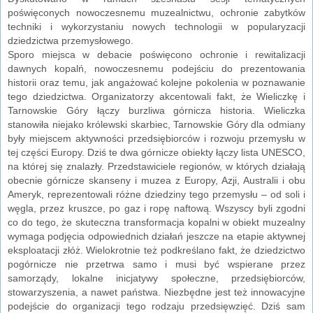
poświęconych nowoczesnemu muzealnictwu, ochronie zabytków
techniki i wykorzystaniu nowych technologii w popularyzacji
dziedzictwa przemysłowego.
Sporo miejsca w debacie poświęcono ochronie i rewitalizacji
dawnych kopalń, nowoczesnemu podejściu do prezentowania
historii oraz temu, jak angażować kolejne pokolenia w poznawanie
tego dziedzictwa. Organizatorzy akcentowali fakt, że Wieliczkę i
Tarnowskie Góry łączy burzliwa górnicza historia. Wieliczka
stanowiła niejako królewski skarbiec, Tarnowskie Góry dla odmiany
były miejscem aktywności przedsiębiorców i rozwoju przemysłu w
tej części Europy. Dziś te dwa górnicze obiekty łączy lista UNESCO,
na której się znalazły. Przedstawiciele regionów, w których działają
obecnie górnicze skanseny i muzea z Europy, Azji, Australii i obu
Ameryk, reprezentowali różne dziedziny tego przemysłu – od soli i
węgla, przez kruszce, po gaz i ropę naftową. Wszyscy byli zgodni
co do tego, że skuteczna transformacja kopalni w obiekt muzealny
wymaga podjęcia odpowiednich działań jeszcze na etapie aktywnej
eksploatacji złóż. Wielokrotnie też podkreślano fakt, że dziedzictwo
pogórnicze nie przetrwa samo i musi być wspierane przez
samorządy, lokalne inicjatywy społeczne, przedsiębiorców,
stowarzyszenia, a nawet państwa. Niezbędne jest też innowacyjne
podejście do organizacji tego rodzaju przedsięwzięć. Dziś sam