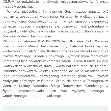
ICMUM to największa na świecie międzynarodowa konferencja
muzeów górnictwa.
– W roku pięćsetlecia Tarnowskich Gór, naszego miasta, być
jednym z gospodarzy wydarzenia tej wagi to wielka nobilitacja.
Taka wymiana doświadczeń o tym, w jaki sposób pielęgnować
górnicze tradycje i wzajemnie się poznawać, jest potrzebna –
przyznał z kolei Zbigniew Pawlak, prezes zarządu Stowarzyszenia
Miłośników Ziemi Tarnogórskiej.
Współorganizatorami ICMUM 2026 byli: Kopalnia Soli Wieliczka
oraz Burmistrz Miasta Tarnowskie Góry. Patronat honorowy nad
wydarzeniem objęli Minister Kultury i Dziedzictwa Narodowego oraz
Prezes Wyższego Urzędu Górniczego. Symbolicznym momentem
konferencji było otwarcie w komorze Maria Teresa II Muzeum Żup
Krakowskich Wieliczka wystawy „Święta Barbaro, módl się za nami.
Patronka górników w kolekcji Fernando de Mello Mendesa oraz
jego kontynuatorów”, poświęconej patronce górników i żywym
tradycjom górniczym w Europie. W trakcie obrad w Tarnogórskim
Centrum Kultury Centralna Stacja Ratownictwa Górniczego w
Bytomiu zaprezentowała także swoją wystawę dawnego i
współczesnego sprzętu ratowniczego.