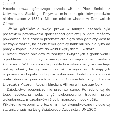
Japonii!
Historię prawa górniczego przedstawił dr Piotr Śmieja z
Uniwersytetu Śląskiego. Przywołał m.in. bunt górników przeciwko
niskim płacom z 1534 r. Miał on miejsce właśnie w Tarnowskich
Górach.
– Walka górników o swoje prawa w tamtych czasach była
początkiem powstawania społeczności górniczej, o której możemy
powiedzieć, że z czasem przekształciła się w stan górniczy. Jest to
niezwykle ważne, bo dzięki temu górnicy nabierali siły nie tylko do
pracy w kopalni, ale także do walki z wyzyskiem – wskazał.
O historii swoich obiektów muzealnych związanych z górnictwem i
o problemach z ich utrzymaniem opowiadali zagraniczni uczestnicy
konferencji. W Holandii – dla przykładu – istnieją jedynie dwa tego
rodzaju obiekty historyczne. Infrastrukturę większości działających
w przeszłości kopalń pochopnie wyburzono. Podobny los spotkał
wiele obiektów górniczych w Irlandii. Opowiadała o tym Klaudia
Drozdzik z Muzeum Kopalni Miedzi w Allihies w hrabstwie Cork.
– Dziedzictwo pogórnicze nie przetrwa samo. Potrzebne są do
tego: społeczna wola, chęć pielęgnowania tradycji, praca
wolontariuszy, muzealników i środki finansowe – podkreśliła.
Kilkakrotnie wspominano też o tym, jak skomplikowane i długie są
starania o wpis na Listę Światowego Dziedzictwa UNESCO.