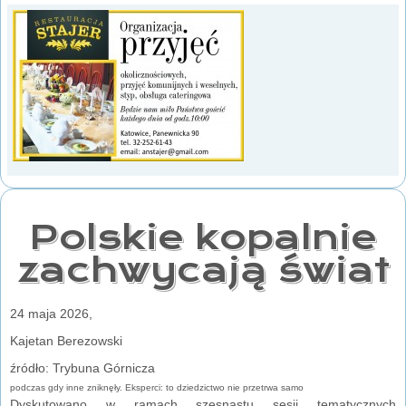
Polskie kopalnie
zachwycają świat
24 maja 2026,
Kajetan Berezowski
źródło: Trybuna Górnicza
podczas gdy inne zniknęły. Eksperci: to dziedzictwo nie przetrwa samo
Dyskutowano w ramach szesnastu sesji tematycznych