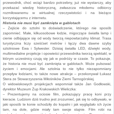
przewodnik, choć wciąż bardzo potrzebny, już nie wystarczy, aby
przekazać wiedzę historyczną, zwłaszcza młodemu odbiorcy
rozmiłowanemu w wirtualnej rzeczywistości i na bieżąco
korzystającemu z internetu.
Historia nie musi być zamknięta w gablotach
– Zejście do sztolni to doświadczenie, którego nie sposób
zapomnieć. Małe, kilkuosobowe łodzie, migoczące światła lamp i
cienie odbijające się od wody tworzą niepowtarzalny klimat. Trasa
turystyczna liczy sześćset metrów i łączy dwa dawne szyby
sztolniowe Ewa i Sylwester. Dzisiaj światła LED, dźwięki wody,
multimedialne projekcje i opowieści przewodnika tworzą spektakl, w
którym uczestnicy czują się jak w podróży w czasie. To pokazuje,
że historia nie musi być zamknięta w gablotach. Może pulsować
życiem i emocjami. Ale sztolnia to nie tylko niezapomniany
przepływ łodziami, to także nowe atrakcje – przekonywał Łukasz
Stera ze Stowarzyszenia Miłośników Ziemi Tarnogórskiej.
O widowiskowych projekcjach wspomniał także Jan Godłowski,
dyrektor Muzeum Żup Krakowskich Wieliczka:
– Prezentujemy na ociosie film, pokazujący pracę koni przy
kieracie. Ludziom dziś trudno jest zrozumieć, jak się to odbywało, w
jaki sposób te konie schodziły do kopalni i jak wyglądało ich życie
tam, na dole, gdzie miały tam swoje stajnie. Film robi na