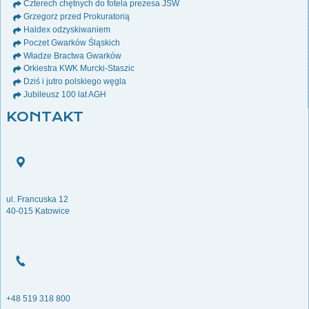
Czterech chętnych do fotela prezesa JSW
Grzegorz przed Prokuratorią
Haldex odzyskiwaniem
Poczet Gwarków Śląskich
Władze Bractwa Gwarków
Orkiestra KWK Murcki-Staszic
Dziś i jutro polskiego węgla
Jubileusz 100 lat AGH
KONTAKT
ul. Francuska 12
40-015 Katowice
+48 519 318 800