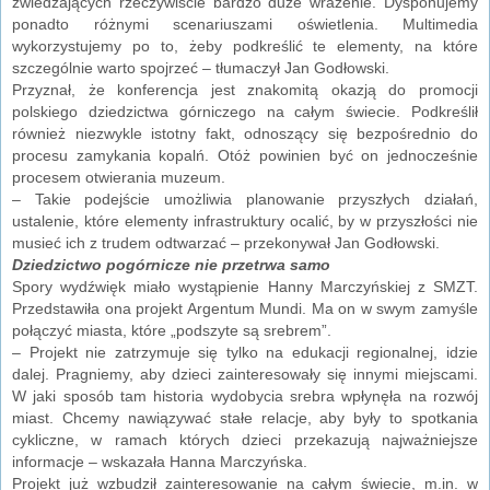
zwiedzających rzeczywiście bardzo duże wrażenie. Dysponujemy
ponadto różnymi scenariuszami oświetlenia. Multimedia
wykorzystujemy po to, żeby podkreślić te elementy, na które
szczególnie warto spojrzeć – tłumaczył Jan Godłowski.
Przyznał, że konferencja jest znakomitą okazją do promocji
polskiego dziedzictwa górniczego na całym świecie. Podkreślił
również niezwykle istotny fakt, odnoszący się bezpośrednio do
procesu zamykania kopalń. Otóż powinien być on jednocześnie
procesem otwierania muzeum.
– Takie podejście umożliwia planowanie przyszłych działań,
ustalenie, które elementy infrastruktury ocalić, by w przyszłości nie
musieć ich z trudem odtwarzać – przekonywał Jan Godłowski.
Dziedzictwo pogórnicze nie przetrwa samo
Spory wydźwięk miało wystąpienie Hanny Marczyńskiej z SMZT.
Przedstawiła ona projekt Argentum Mundi. Ma on w swym zamyśle
połączyć miasta, które „podszyte są srebrem”.
– Projekt nie zatrzymuje się tylko na edukacji regionalnej, idzie
dalej. Pragniemy, aby dzieci zainteresowały się innymi miejscami.
W jaki sposób tam historia wydobycia srebra wpłynęła na rozwój
miast. Chcemy nawiązywać stałe relacje, aby były to spotkania
cykliczne, w ramach których dzieci przekazują najważniejsze
informacje – wskazała Hanna Marczyńska.
Projekt już wzbudził zainteresowanie na całym świecie, m.in. w