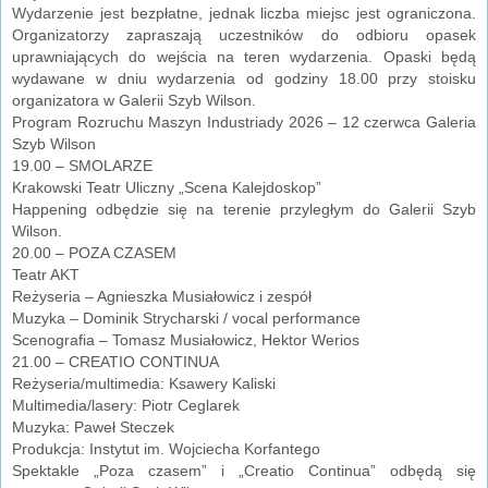
Wydarzenie jest bezpłatne, jednak liczba miejsc jest ograniczona.
Organizatorzy zapraszają uczestników do odbioru opasek
uprawniających do wejścia na teren wydarzenia. Opaski będą
wydawane w dniu wydarzenia od godziny 18.00 przy stoisku
organizatora w Galerii Szyb Wilson.
Program Rozruchu Maszyn Industriady 2026 – 12 czerwca Galeria
Szyb Wilson
19.00 – SMOLARZE
Krakowski Teatr Uliczny „Scena Kalejdoskop”
Happening odbędzie się na terenie przyległym do Galerii Szyb
Wilson.
20.00 – POZA CZASEM
Teatr AKT
Reżyseria – Agnieszka Musiałowicz i zespół
Muzyka – Dominik Strycharski / vocal performance
Scenografia – Tomasz Musiałowicz, Hektor Werios
21.00 – CREATIO CONTINUA
Reżyseria/multimedia: Ksawery Kaliski
Multimedia/lasery: Piotr Ceglarek
Muzyka: Paweł Steczek
Produkcja: Instytut im. Wojciecha Korfantego
Spektakle „Poza czasem” i „Creatio Continua” odbędą się