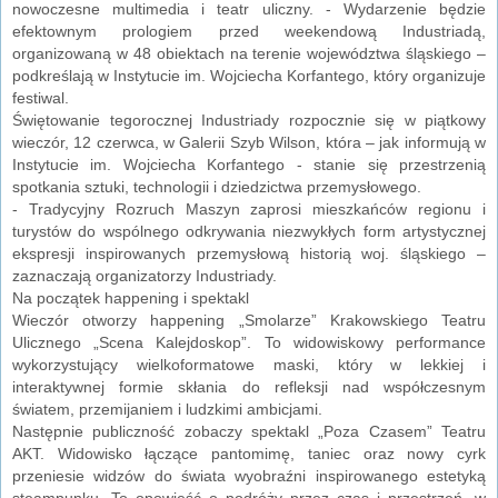
nowoczesne multimedia i teatr uliczny. - Wydarzenie będzie
efektownym prologiem przed weekendową Industriadą,
organizowaną w 48 obiektach na terenie województwa śląskiego –
podkreślają w Instytucie im. Wojciecha Korfantego, który organizuje
festiwal.
Świętowanie tegorocznej Industriady rozpocznie się w piątkowy
wieczór, 12 czerwca, w Galerii Szyb Wilson, która – jak informują w
Instytucie im. Wojciecha Korfantego - stanie się przestrzenią
spotkania sztuki, technologii i dziedzictwa przemysłowego.
- Tradycyjny Rozruch Maszyn zaprosi mieszkańców regionu i
turystów do wspólnego odkrywania niezwykłych form artystycznej
ekspresji inspirowanych przemysłową historią woj. śląskiego –
zaznaczają organizatorzy Industriady.
Na początek happening i spektakl
Wieczór otworzy happening „Smolarze” Krakowskiego Teatru
Ulicznego „Scena Kalejdoskop”. To widowiskowy performance
wykorzystujący wielkoformatowe maski, który w lekkiej i
interaktywnej formie skłania do refleksji nad współczesnym
światem, przemijaniem i ludzkimi ambicjami.
Następnie publiczność zobaczy spektakl „Poza Czasem” Teatru
AKT. Widowisko łączące pantomimę, taniec oraz nowy cyrk
przeniesie widzów do świata wyobraźni inspirowanego estetyką
steampunku. To opowieść o podróży przez czas i przestrzeń, w