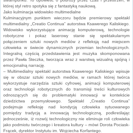
której styl retro spotyka się z fantastyką naukową.
Jako kulminacja widowisko multimedialne
Kulminacyjnym punktem wieczoru będzie premierowy spektakl
multimedialny „Creatio Continua” autorstwa Ksawerego Kaliskiego.
Widowisko wykorzystujące animację komputerową, technologie
robotyczne i pokaz laserowy stanie się spektakularnym
połączeniem sztuki nowych mediów z refleksją nad miejscem
człowieka w świecie dynamicznych przemian technologicznych.
Integralną częścią przedstawienia jest muzyka skomponowana
przez Pawła Steczka, tworząca wraz z warstwą wizualną spójną i
emocjonalną narrację.
– Multimedialny spektakl autorstwa Ksawerego Kaliskiego wpisuje
się w obszar sztuki nowych mediów, w ramach której twórca
wykorzystuje narzędzia sztuki cyfrowej, animacji komputerowej
oraz technologii robotycznych do transmisji treści kulturowych
odnoszących się do problematyki innowacji w kontekście
dziedzictwa przemysłowego. Spektakl „Creatio Continua”
podejmuje refleksję nad kondycją człowieka sytuowanego
pomiędzy tradycją a innowacją technologiczną, podkreślając
jednocześnie, iż rozwój technologiczny nie eliminuje roli człowieka
jako podmiotu twórczego i kreatora kultury – mówi Dorota Pociask-
Frącek, dyrektor Instytutu im. Wojciecha Korfantego.