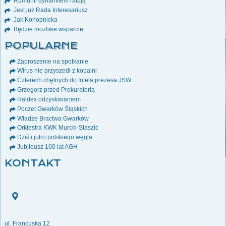
Rumunii dynamitem ratują
Jest już Rada Interesariusz
Jak Konopnicka
Będzie możliwe wsparcie
POPULARNE
Zaproszenie na spotkanie
Wirus nie przyszedł z kopalni
Czterech chętnych do fotela prezesa JSW
Grzegorz przed Prokuratorią
Haldex odzyskiwaniem
Poczet Gwarków Śląskich
Władze Bractwa Gwarków
Orkiestra KWK Murcki-Staszic
Dziś i jutro polskiego węgla
Jubileusz 100 lat AGH
KONTAKT
ul. Francuska 12