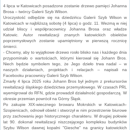
4 lipca w Katowicach posadzone zostanie drzewo pamięci Johanna
Brosa – twórcy Galerii Szyb Wilson.
Uroczystość odbędzie się na dziedzińcu Galerii Szyb Wilson w
Katowicach w najbliższą sobotę (4 lipca) o godz. 11. Wezmą w niej
udział bliscy i współpracownicy Johanna Brosa oraz władze
Katowic. Autor rewitalizacji znanych katowickich obiektów
poprzemysłowych zostanie upamiętniony w pierwszą rocznicę
śmierci.
- Chcemy, aby to wyjątkowe drzewo rosło blisko nas i każdego dnia
przypominało o wartościach, którymi kierował się Johann Bros.
Niech będzie symbolem tego, że Jego dzieło trwa nadal – w
naszych działaniach, projektach i relacjach – napisali na
Facebooku pracownicy Galerii Szyb Wilson.
Zmarły 4 lipca 2025 roku Johann Bros był jednym z prekursorów
rewitalizacji śląskiego dziedzictwa przemysłowego. W czasach PRL
wyemigrował do RFN, gdzie prowadził działalność gospodarczą. W
okresie przemian powrócił na Górny Śląsk.
Po zakupie XIX-wiecznego browaru Mokrskich w Katowicach-
Szopienicach, odnowił obiekt i stworzył w nim przestrzenie biurowe
przy zachowaniu jego historycznego charakteru. W drugiej połowie
lat 90. dokonał rewitalizacji niszczejącego kompleksu budynków
Szybu Wilson dawnej kopalni "Giesche" na granicy katowickich