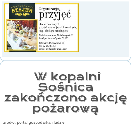
W kopalni
Sośnica
zakończono akcję
pożarową
źródło: portal gospodarka i ludzie