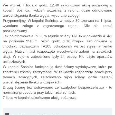
We wtorek 7 lipca o godz. 12.40 zakończono akcję pożarową w
kopalni Sośnica. Tydzień wcześniej z rejonu, gdzie odnotowano
wzrost stężenia tlenku węgla, wycofano załogę.
Przypomnijmy. W kopalni Sośnica, w nocy z 30 czerwca na 1 lipca,
wycofano załogę z zagrożonego rejonu. Nikt nie został
poszkodowany.
Jak poinformowała PGG, w rejonie ściany TA106 w pokładzie 414/1
na poziomie 950 m, około godz. 1.18 czujniki zabudowane w
chodniku badawczym TA105 odnotowały wzrost stężenia tlenku
węgla. Natychmiast rozpoczęto wycofywanie załogi na zasadach
akcji. W rejonie zatrudnione były 24 osoby. Nie użyto aparatów
ucieczkowych.
W kopalni Sośnica funkcjonują dwie ściany wydobywcze, które po
zdarzeniu zostały zatrzymane. W zakładzie rozpoczęto prace przy
tamach izolacyjnych, zaizolowano rejon ściany, gdzie nastąpił
wzrost stężenia tlenku w czujnikach.
Drugą ścianę też wstrzymano ze względów bezpieczeństwa - to
normalna procedura przy takich zdarzeniach.
7 lipca w kopalni zakończono akcję pożarową.