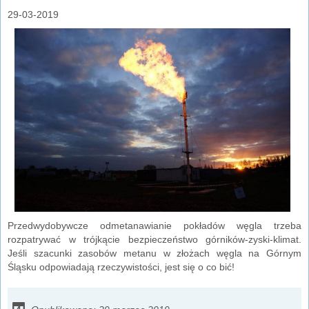
29-03-2019
Przedwydobywcze odmetanawianie pokładów węgla trzeba
rozpatrywać w trójkącie bezpieczeństwo górników-zyski-klimat.
Jeśli szacunki zasobów metanu w złożach węgla na Górnym
Śląsku odpowiadają rzeczywistości, jest się o co bić!