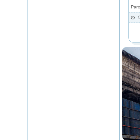
Paro
O