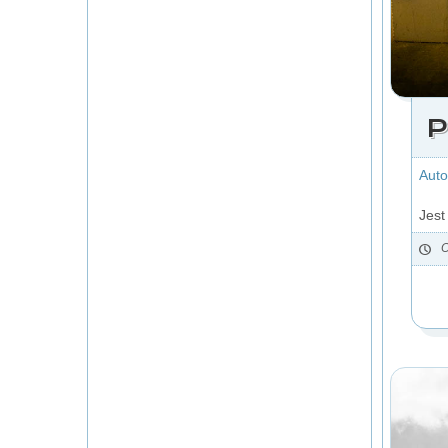
P
Auto
Jest
O