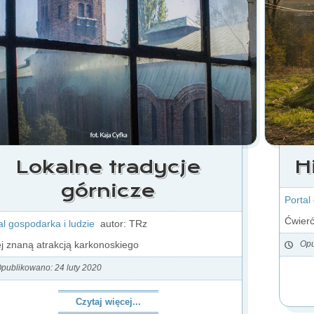
Lokalne tradycje
H
górnicze
Portal
Ćwierć
al gospodarka i ludzie
autor: TRz
j znaną atrakcją karkonoskiego
Opu
publikowano: 24 luty 2020
Czytaj więcej...