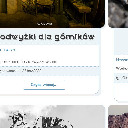
odwyżki dla górników
r: PAP/rs
Newser
 porozumienie ze związkowcami
Według
publikowano: 21 luty 2020
Opu
Czytaj więcej...