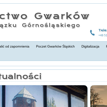
actwo Gwarków
ązku Górnośląskiego
Tele
+48 5
lić od zapomnienia
Poczet Gwarków Śląskich
Digitalizacja
tualności