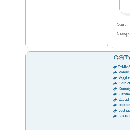
Start
Następ
OST
ZAMIA
Ponad 8
Węglok
Górnict
Kanady
Głosow
Zatrudn
Rumuni
Jest ju
Jak Ko