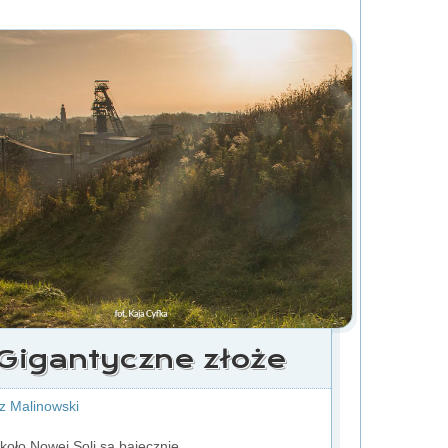
Gigantyczne złoże
z Malinowski
 koło Nowej Soli są bajecznie