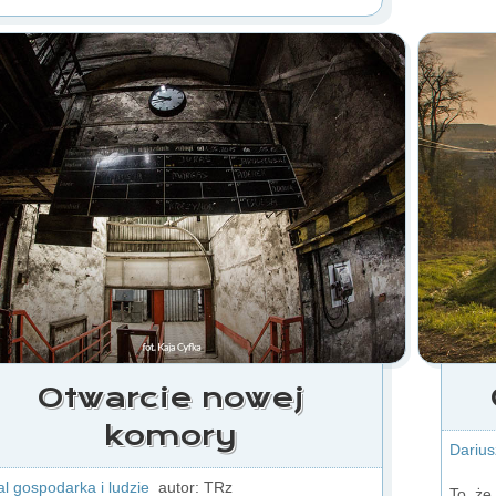
Otwarcie nowej
komory
Darius
al gospodarka i ludzie
autor: TRz
To, że