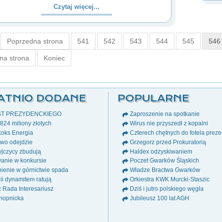
Czytaj więcej...
Poprzedna strona
541
542
543
544
545
546
na strona
Koniec
ATNIO DODANE
POPULARNE
ST PREZYDENCKIEGO
Zaproszenie na spotkanie
24 miliony złotych
Wirus nie przyszedł z kopalni
oks Energia
Czterech chętnych do fotela prez
wo odejdzie
Grzegorz przed Prokuratorią
jczycy zbudują
Haldex odzyskiwaniem
anie w konkursie
Poczet Gwarków Śląskich
ienie w górnictwie spada
Władze Bractwa Gwarków
i dynamitem ratują
Orkiestra KWK Murcki-Staszic
ż Rada Interesariusz
Dziś i jutro polskiego węgla
nopnicka
Jubileusz 100 lat AGH