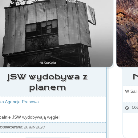
JSW wydobywa z
N
planem
W Sal
ka Agencja Prasowa
Opu
palnie JSW wydobywają węgiel
publikowano: 20 luty 2020