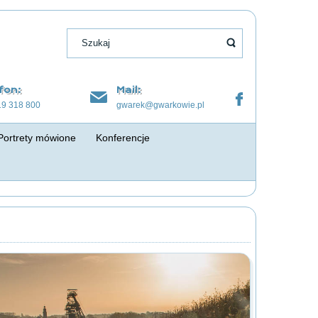
fon:
Mail:
19 318 800
gwarek@gwarkowie.pl
Portrety mówione
Konferencje