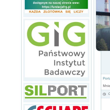
Port
Mnie
O