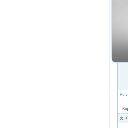
Pols
- Ko
O