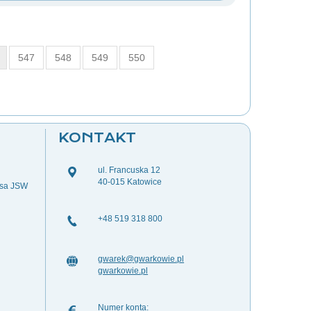
547
548
549
550
KONTAKT
ul. Francuska 12
40-015 Katowice
esa JSW
+48 519 318 800
gwarek@gwarkowie.pl
gwarkowie.pl
Numer konta: