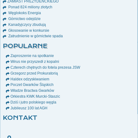
ZAMIAST PREZYDENCKIEGO
Ponad 824 miliony złotych
Węglokoks Energia
Górnictwo odejdzie
Kanadyjczycy zbudują
Głosowanie w konkursie
Zatrudnienie w górnictwie spada
POPULARNE
Zaproszenie na spotkanie
Wirus nie przyszedł z kopalni
Czterech chętnych do fotela prezesa JSW
Grzegorz przed Prokuratorią
Haldex odzyskiwaniem
Poczet Gwarków Śląskich
Władze Bractwa Gwarków
Orkiestra KWK Murcki-Staszic
Dziś i jutro polskiego węgla
Jubileusz 100 lat AGH
KONTAKT