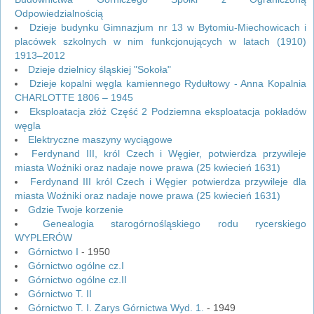
Odpowiedzialnością
Dzieje budynku Gimnazjum nr 13 w Bytomiu-Miechowicach i
placówek szkolnych w nim funkcjonujących w latach (1910)
1913–2012
Dzieje dzielnicy śląskiej "Sokoła"
Dzieje kopalni węgla kamiennego Rydułtowy - Anna Kopalnia
CHARLOTTE 1806 – 1945
Eksploatacja złóż Część 2 Podziemna eksploatacja pokładów
węgla
Elektryczne maszyny wyciągowe
Ferdynand III, król Czech i Węgier, potwierdza przywileje
miasta Woźniki oraz nadaje nowe prawa (25 kwiecień 1631)
Ferdynand III król Czech i Węgier potwierdza przywileje dla
miasta Woźniki oraz nadaje nowe prawa (25 kwiecień 1631)
Gdzie Twoje korzenie
Genealogia starogórnośląskiego rodu rycerskiego
WYPLERÓW
Górnictwo I
- 1950
Górnictwo ogólne cz.I
Górnictwo ogólne cz.II
Górnictwo T. II
Górnictwo T. I. Zarys Górnictwa Wyd. 1.
- 1949