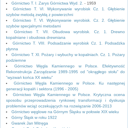
Górnictwo T. I. Zarys Górnictwa Wyd. 2.
- 1959
Górnictwo T. VI. Wykonywanie wyrobisk Cz. 1. Głębienie
szybów metodą zwykłą z powierzchni
Górnictwo T. VI. Wykonywanie wyrobisk. Cz. 2. Głębienie
szybów specjalnymi metodami
Górnictwo T. VII. Obudowa wyrobisk. Cz. 1. Drewno
kopalniane i obudowa drewniana
Górnictwo T. VIII. Podsadzanie wyrobisk Cz. 1. Podsadzka
płynna
Górnictwo T. XI. Pożary i wybuchy w kopalniach. Cz. 1. Pożary
podziemne
Górnictwo Węgla Kamiennego w Polsce. Efektywność
Rekonstrukcja Zarządzanie 1989-1995 od "okrągłego stołu" do
"wyzwań końca XX wieku"
Górnictwo Węgla Kamiennego w Polsce. Ku następnej
generacji kopalń i sektora (1996 - 2005)
Górnictwo Węgla Kamiennego w Polsce. Krytyczna ocena
sposobu przeprowadzenia rynkowej transformacji i dyskusja
problemów wciąż oczekujących na rozwiązanie 2006-2013
Górnictwo węglowe na Górnym Śląsku w połowie XIX wieku
Górny Śląsk w roku 1922
Gwarek Jan Mitręga