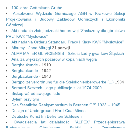
100 jahre Gottmituns-Grube
Absolwenci Wydziału Górniczego AGH w Krakowie Sekcji
Projektowania i Budowy Zakładów Górniczych i Ekonomiki
Górniczej
Akt nadania złotej odznaki honorowej "Zasłużony dla górnictwa
PRL" KWK "Mysłowice"
Akt nadania Orderu Sztandaru Pracy I Klasy KWK "Mysłowice"
Albumy - Jana Mitręgi
21 pozycji
ALMA MATER GLIVICIENSIS - Szkoła kadry gwarków Śląskich
Analiza większych pożarów w kopalniach węgla
Bergbaukunde
- 1910
Bergbaukunde
- 1942
Bergbaukunde
- 1943
Bergpolizeiverordnung für die Steinkohlenbergwerke (...)
1934
Bernard Szczech i jego publikacje z lat 1974-2009
Biskup wśród swojego ludu
Byłem przy tym
Das Staatliche Realgymnasium in Beuthen O/S 1923 – 1945
Design of Underground Hard-Coal Mines
Deutsche Kunst Im Befreiten Schlesien
Dwadzieścia lat działalności "ALPEX" Przedsiębiorstwa
Budownictwa Górniczego Spółki z Ograniczoną