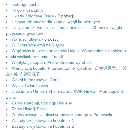
Tiefengeleucht
Ty górnicza żmijo!
Układy Zbiorowe Pracy
- 7 pozycji
Ustawa robotnicza dla kopalni węgli kamiennych
Uzyskać z węgla, co najcenniejsze - Chemicy węgla -
przyjaciele gwarków
Wartości Śląska
- 6 pozycji
W Chorzowie czyli na Śląsku
W górnictwie - czas sukcesów i klęsk. Wspomnienia osobiste z
epoki wielkich przemian. Tom II
Wentylacja kopalń. Przewietrzanie wyrobisk
Wentylacja kopalń. Przewietrzanie wyrobisk. 矿并通风学. 〔波
兰）維•布德雷克著
Wokół Klemensowej Górki
Wykaz Członkostwa
Zakładowa Umowa Zbiorowa dla KWK Niwka - Modrzejów Sp.
z o.o.
Zarys anatomji, fizjologji i higjeny
Zarys Historji Polski
Zarys rozwoju szkolnictwa powszechnego w Panewniku
Zasady projektowania kopalń cz.1
Zasady projektowania kopalń cz.2