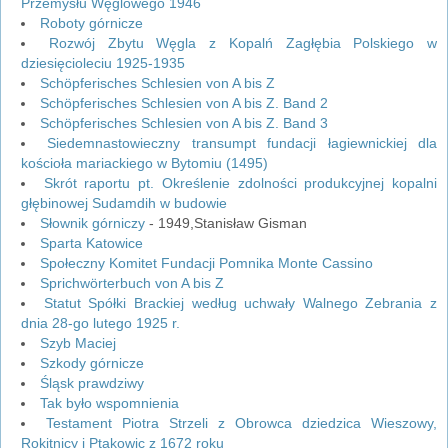
Przemysłu Węglowego 1946
Roboty górnicze
Rozwój Zbytu Węgla z Kopalń Zagłębia Polskiego w
dziesięcioleciu 1925-1935
Schöpferisches Schlesien von A bis Z
Schöpferisches Schlesien von A bis Z. Band 2
Schöpferisches Schlesien von A bis Z. Band 3
Siedemnastowieczny transumpt fundacji łagiewnickiej dla
kościoła mariackiego w Bytomiu (1495)
Skrót raportu pt. Określenie zdolności produkcyjnej kopalni
głębinowej Sudamdih w budowie
Słownik górniczy
- 1949,Stanisław Gisman
Sparta Katowice
Społeczny Komitet Fundacji Pomnika Monte Cassino
Sprichwörterbuch von A bis Z
Statut Spółki Brackiej według uchwały Walnego Zebrania z
dnia 28-go lutego 1925 r.
Szyb Maciej
Szkody górnicze
Śląsk prawdziwy
Tak było wspomnienia
Testament Piotra Strzeli z Obrowca dziedzica Wieszowy,
Rokitnicy i Ptakowic z 1672 roku