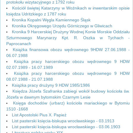
protokołu wizytacyjnego z 1792 roku
Kościół świętej Katarzyny w Woźnikach w inwentarskim opisie
księdza Udritzkiego z 1787 roku
Kronika Kopalni Węgla Kamiennego Śląsk
Kronika Okręgowego Urzędu Górniczego w Gliwicach
Kronika 9 Harcerskiej Drużyny Wodnej Konie Morskie Oddziału
Szturmowego Marynarzy Kpt. R. Oszka w Tychach -
Paprocanach
Książka finansowa obozu wędrownego 9HDW 27.06.1988 -
06.07.1988
Książka pracy harcerskiego obozu wędrownego 9 HDW
02.07.1989 - 16.07.1989
Książka pracy harcerskiego obozu wędrownego 9 HDW
08.07.1988 - 21.07.1988
Książka pracy drużyny 9 HDW 1985/1986
Księdza Józefa Szafranka zabiegi wokół budowy kościoła św.
Józefa w dawnym bytomskim Czarnym Lesie
Księga dochodów (urbarz) kościoła mariackiego w Bytomiu
1510 -1668
List Apostolski Pius X. Papież
List pasterski księcia-biskupa wrocławskiego - 03.1913
List pasterski księcia-biskupa wrocławskiego - 03.06.1903
Literatura polska wieku XIX