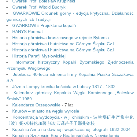
Gwarek Prof. Bolesław Krupiński
Gwarek Prof. Witold Budryk
GWARKOWIE Ordunek gorny - edycja krytyczna. Działalność
górniczych Izb Tradycji
GWARKOWIE Projektanci kopalń
HANYS Poemat
Historia górnictwa kruszcowego w rejonie Bytomia
Historja górnictwa i hutnictwa na Górnym Śląsku Cz.I
Historja górnictwa i hutnictwa na Górnym Śląsku Cz.II
Historja Parafji Mysłowickiej
Informator historyczny Kopalń Bytomskiego Zjednoczenia
Przemysłu Węglowego
Jubileusz 40-lecia istnienia firmy Kopalnia Piasku Szczakowa
S.A.
Józefa Lompy kronika kościoła w Lubszy 1817 - 1832
Kalendarz górniczy Kopalnia Węgla Kamiennego „Bolesław
Śmiały" 1989
Kalendarze Orzegowskie
- 7 lat
Knurów – miasto na węglu wyrosłe
Koncentracja wydobycia - w j. chińskim - 波兰煤矿生产集中化
〔波〕扬•米特伦加著 张友云译芦子干邢兆铭校
Kopalnia Anna na dawnej i współczesnej fotografii 1832-2004
Kopalnia Szczęście Beaty Beatensglück w Niewiadomiu