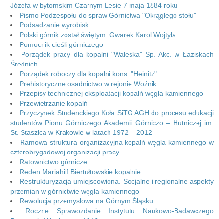
Józefa w bytomskim Czarnym Lesie 7 maja 1884 roku
Pismo Podzespołu do spraw Górnictwa "Okrągłego stołu"
Podsadzanie wyrobisk
Polski górnik został świętym. Gwarek Karol Wojtyła
Pomocnik cieśli górniczego
Porządek pracy dla kopalni "Waleska" Sp. Akc. w Łaziskach
Średnich
Porządek roboczy dla kopalni kons. "Heinitz"
Prehistoryczne osadnictwo w rejonie Woźnik
Przepisy technicznej eksploatacji kopalń węgla kamiennego
Przewietrzanie kopalń
Przyczynek Studenckiego Koła SiTG AGH do procesu edukacji
studentów Pionu Górniczego Akademii Górniczo – Hutniczej im.
St. Staszica w Krakowie w latach 1972 – 2012
Ramowa struktura organizacyjna kopalń węgla kamiennego w
czterobrygadowej organizacji pracy
Ratownictwo górnicze
Reden Mariahilf Biertułtowskie kopalnie
Restrukturyzacja umiejscowiona. Socjalne i regionalne aspekty
przemian w górnictwie węgla kamiennego
Rewolucja przemysłowa na Górnym Śląsku
Roczne Sprawozdanie Instytutu Naukowo-Badawczego