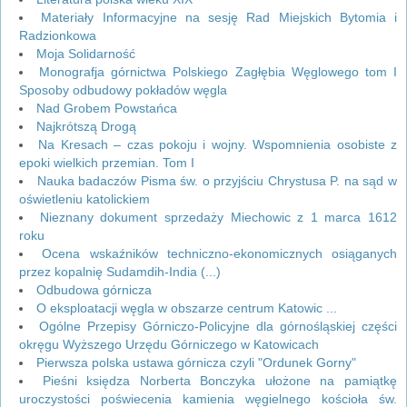
Materiały Informacyjne na sesję Rad Miejskich Bytomia i
Radzionkowa
Moja Solidarność
Monografja górnictwa Polskiego Zagłębia Węglowego tom I
Sposoby odbudowy pokładów węgla
Nad Grobem Powstańca
Najkrótszą Drogą
Na Kresach – czas pokoju i wojny. Wspomnienia osobiste z
epoki wielkich przemian. Tom I
Nauka badaczów Pisma św. o przyjściu Chrystusa P. na sąd w
oświetleniu katolickiem
Nieznany dokument sprzedaży Miechowic z 1 marca 1612
roku
Ocena wskaźników techniczno-ekonomicznych osiąganych
przez kopalnię Sudamdih-India (...)
Odbudowa górnicza
O eksploatacji węgla w obszarze centrum Katowic ...
Ogólne Przepisy Górniczo-Policyjne dla górnośląskiej części
okręgu Wyższego Urzędu Górniczego w Katowicach
Pierwsza polska ustawa górnicza czyli "Ordunek Gorny"
Pieśni księdza Norberta Bonczyka ułożone na pamiątkę
uroczystości poświecenia kamienia węgielnego kościoła św.