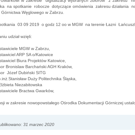
Gwarkówi w zakresie digitalizacji wybranych zbiorów z zakresu his
ka na spotkanie robocze dotyczące omówienia zakresu działania n
Górnictwa Węglowego w Zabrzu.
spotkania 03 09 2019 o godz 12 oo w MGW na terenie Łazni Łańcusz
niu udział wzięli:
awiciele MGW w Zabrzu,
awiciel ARP SA o/Katowice
wiciel Biura Projektów Katowice,
r Bronislaw Barchański AGH Kraków,
r Józef Dubiński SITG
nż.Stanisław Duży Politechnika Śląska,
lżbieta Niezabitowska
awiciele Bractwa Gwarków,
sji w zakresie nowopowstałego Ośrodka Dokumentacji Górniczej ustal
ublikowano: 31 marzec 2020