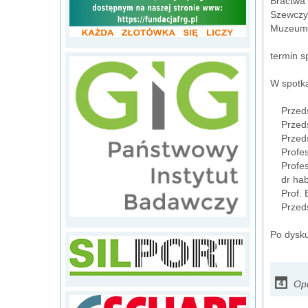
Bractwa 
Szewczy
Muzeum 
termin 
W spotka
Przedst
Przedst
Przedsta
Profeso
Profeso
dr hab.i
Prof. E
Przedst
Po dysku
Op