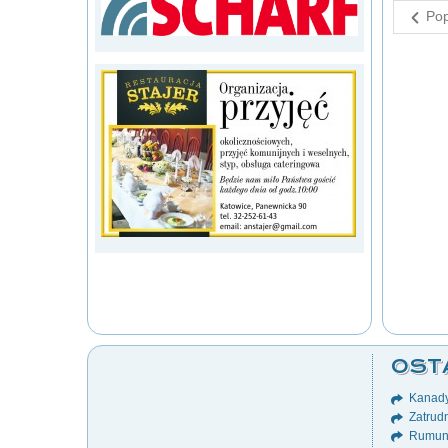
Pop
OST
Kanady
Zatrudn
Rumuni