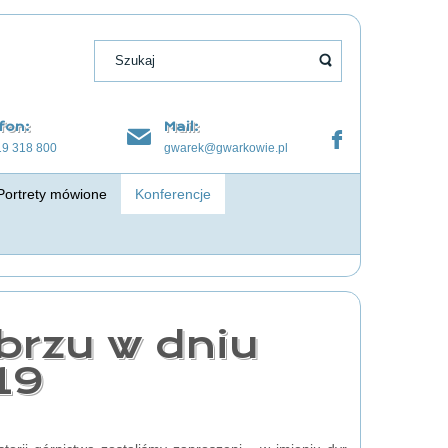
fon:
Mail:
19 318 800
gwarek@gwarkowie.pl
Portrety mówione
Konferencje
brzu w dniu
19