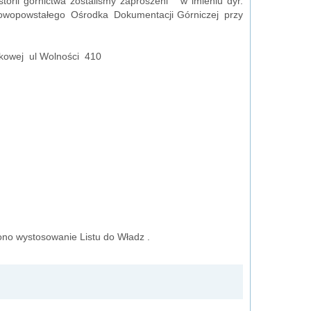
torii górnictwa zostaliśmy zaproszeni w imieniu dyr.
owopowstałego Ośrodka Dokumentacji Górniczej przy
kowej ul Wolności 410
ono wystosowanie Listu do Władz .