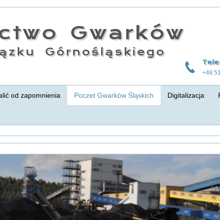
actwo Gwarków
ązku Górnośląskiego
Tele
+48 5
lić od zapomnienia
Poczet Gwarków Śląskich
Digitalizacja