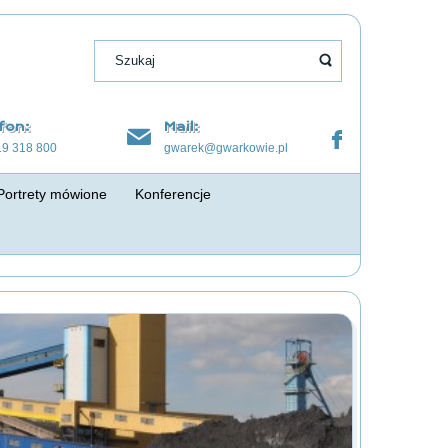
fon:
Mail:
19 318 800
gwarek@gwarkowie.pl
Portrety mówione
Konferencje