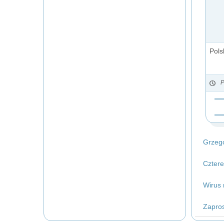
Pols
P
Grzego
Cztere
Wirus 
Zapros