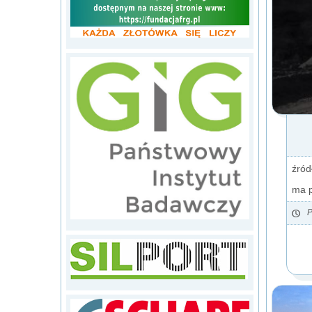
źród
ma p
P