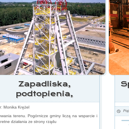
Zapadliska,
S
podtopienia,
r: Monika Krężel
Pop
wania terenu. Pogórnicze gminy liczą na wsparcie i
retne działania ze strony rządu