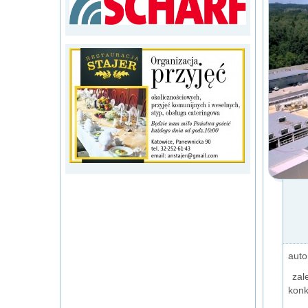
auto
zale
konk