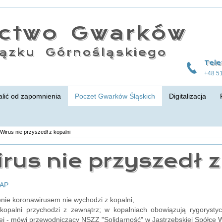
actwo Gwarków
ązku Górnośląskiego
Tele
+48 5
lić od zapomnienia
Poczet Gwarków Śląskich
Digitalizacja
Wirus nie przyszedł z kopalni
rus nie przyszedł z
PAP
ie koronawirusem nie wychodzi z kopalni,
kopalni przychodzi z zewnątrz; w kopalniach obowiązują rygorystyc
j - mówi przewodniczący NSZZ "Solidarność" w Jastrzębskiej Spółce 