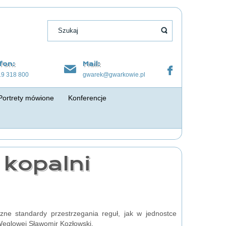
fon:
Mail:
19 318 800
gwarek@gwarkowie.pl
Portrety mówione
Konferencje
 kopalni
zne standardy przestrzegania reguł, jak w jednostce
Węglowej Sławomir Kozłowski.