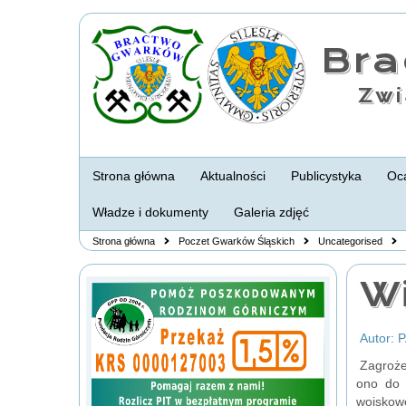
Br
Zwi
Strona główna
Aktualności
Publicystyka
Oca
Władze i dokumenty
Galeria zdjęć
Strona główna
Poczet Gwarków Śląskich
Uncategorised
Wi
Autor: 
Zagrożen
ono do 
wojskowe