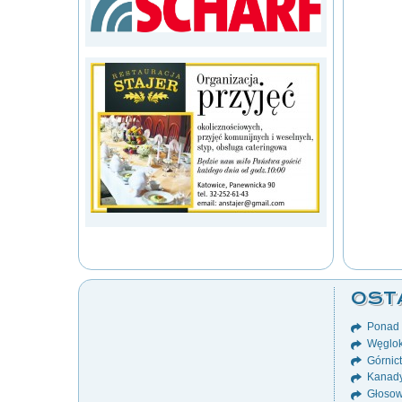
OST
Ponad 8
Węglok
Górnict
Kanady
Głosow