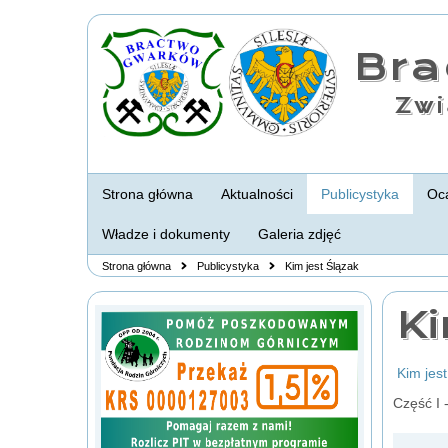
Br
Zwi
Strona główna
Aktualności
Publicystyka
Oca
Władze i dokumenty
Galeria zdjęć
Strona główna
Publicystyka
Kim jest Ślązak
Ki
Kim jes
Część I 