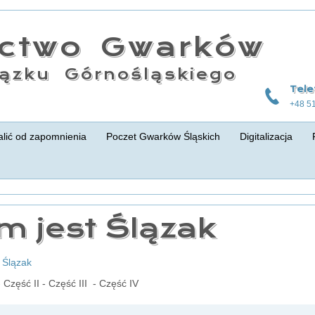
actwo Gwarków
ązku Górnośląskiego
Tele
+48 5
lić od zapomnienia
Poczet Gwarków Śląskich
Digitalizacja
m jest Ślązak
t Ślązak
- Część II - Część III - Część IV