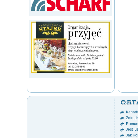
OST
Kanady
Zatrudn
Rumuni
Jest ju
Jak Ko