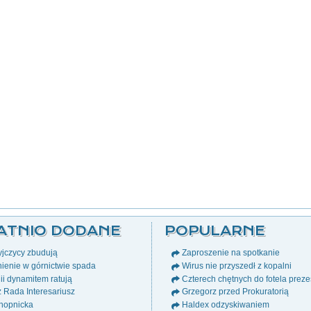
ATNIO DODANE
POPULARNE
jczycy zbudują
Zaproszenie na spotkanie
ienie w górnictwie spada
Wirus nie przyszedł z kopalni
i dynamitem ratują
Czterech chętnych do fotela prez
ż Rada Interesariusz
Grzegorz przed Prokuratorią
nopnicka
Haldex odzyskiwaniem