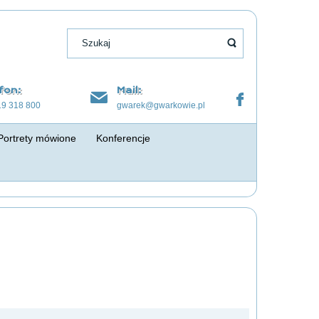
fon:
Mail:
19 318 800
gwarek@gwarkowie.pl
Portrety mówione
Konferencje