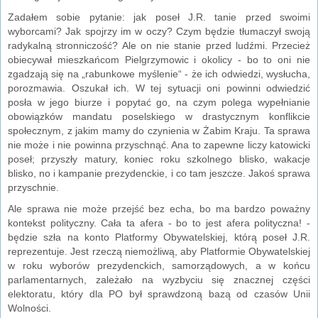
Zadałem sobie pytanie: jak poseł J.R. tanie przed swoimi
wyborcami? Jak spojrzy im w oczy? Czym będzie tłumaczył swoją
radykalną stronniczość? Ale on nie stanie przed ludźmi. Przecież
obiecywał mieszkańcom Pielgrzymowic i okolicy - bo to oni nie
zgadzają się na „rabunkowe myślenie“ - że ich odwiedzi, wysłucha,
porozmawia. Oszukał ich. W tej sytuacji oni powinni odwiedzić
posła w jego biurze i popytać go, na czym polega wypełnianie
obowiązków mandatu poselskiego w drastycznym konflikcie
społecznym, z jakim mamy do czynienia w Żabim Kraju. Ta sprawa
nie może i nie powinna przyschnąć. Ana to zapewne liczy katowicki
poseł; przyszły matury, koniec roku szkolnego blisko, wakacje
blisko, no i kampanie prezydenckie, i co tam jeszcze. Jakoś sprawa
przyschnie.
Ale sprawa nie może przejść bez echa, bo ma bardzo poważny
kontekst polityczny. Cała ta afera - bo to jest afera polityczna! -
będzie szła na konto Platformy Obywatelskiej, którą poseł J.R.
reprezentuje. Jest rzeczą niemożliwą, aby Platformie Obywatelskiej
w roku wyborów prezydenckich, samorządowych, a w końcu
parlamentarnych, zależało na wyzbyciu się znacznej części
elektoratu, który dla PO był sprawdzoną bazą od czasów Unii
Wolności.