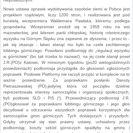
Nowa ustawa oprawie wydobywania zasobów ziemi w Polsce jest
projektem rządowym, liczy 1200 stron, i realizowana jest pod
kuratelą wicepremiera Waldemara Pawlaka, któremu podlega
gospodarka. Wicepremier urodził się w 1959 roku na wsi
mazowieckiej, jest liderem partii chłopskiej, historię robotniczego
wyzysku na Górnym Śląsku zna zapewne ze słyszenia, i przez to -
jak się okazuje - łatwo stanąć mu było na czele zachłannego
lobbingu górniczego. Powołano podkomisję do „regulacji wyzysku
w górnictwie“ (bo tak trzeba to nazwać), na jej czele stanął poseł
J.R.(PO)z Katowic. W minionym tygodniu (po20 wielogodzinnych
posiedzeniach) podkomisja przystąpiła do głosowań zgłoszonych
poprawek. Posłowie Platformy nie raczyli przyjść w komplecie na to
ważne posiedzenie. Za poprawkami posłanki Danuty
Pietraszewskiej (PO),jedynej która od początku dzielnie
reprezentowała interesy samorządów i organizacji społecznych,
byli posłowie SLD i PiS (!). Przewodniczący podkomisji J.R.
(PO)głosował za poprawkami lobbingu górniczego i jego głos
decydował o odrzuceniu wszystkich poprawek korzystnych dla
samorządów gmin górniczych. Tych dzisiejszych i przyszłych.
Gdyby utrzymał się stan prawny ustawy, uchwalony przez
podkomisję, koszty szkód górniczych spadłyby na gminy i