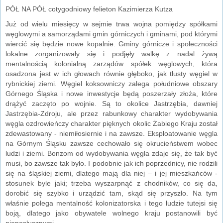
PÓŁ NA PÓŁ cotygodniowy felieton Kazimierza Kutza
Już od wielu miesięcy w sejmie trwa wojna pomiędzy spółkami
węglowymi a samorządami gmin górniczych i gminami, pod którymi
wiercić się będzie nowe kopalnie. Gminy górnicze i społeczności
lokalne zorganizowały się i podjęły walkę z nadal żywą
mentalnością kolonialną zarządów spółek węglowych, która
osadzona jest w ich głowach równie głęboko, jak tłusty węgiel w
rybnickiej ziemi. Węgiel koksowniczy zalega południowe obszary
Górnego Śląska i nowe inwestycje będą poszerzały złoża, które
drążyć zaczęto po wojnie. Są to okolice Jastrzębia, dawniej
Jastrzębia-Zdroju, ale przez rabunkowy charakter wydobywania
węgla ozdrowieńczy charakter pięknych okolic Żabiego Kraju został
zdewastowany - niemiłosiernie i na zawsze. Eksploatowanie węgla
na Górnym Śląsku zawsze cechowało się okrucieństwem wobec
ludzi i ziemi. Bonzom od wydobywania węgla zdaje się, że tak być
musi, bo zawsze tak było. I podobnie jak ich poprzednicy, nie rodzili
się na śląskiej ziemi, dlatego mają dla niej – i jej mieszkańców -
stosunek byle jaki; trzeba wyszarpnąć z chodników, co się da,
dorobić się szybko i urządzić tam, skąd się przyszło. Na tym
właśnie polega mentalność kolonizatorska i tego ludzie tutejsi się
boją, dlatego jako obywatele wolnego kraju postanowili być
nieposłusznymi.