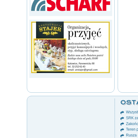
OST
Wszystk
SRK za
Zakońc
Teren p
Rusza 