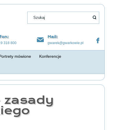
fon:
Mail:
19 318 800
gwarek@gwarkowie.pl
Portrety mówione
Konferencje
e zasady
kiego