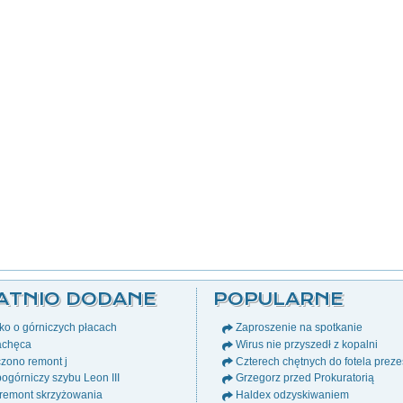
ATNIO DODANE
POPULARNE
o o górniczych płacach
Zaproszenie na spotkanie
chęca
Wirus nie przyszedł z kopalni
zono remont j
Czterech chętnych do fotela prez
ogórniczy szybu Leon III
Grzegorz przed Prokuratorią
remont skrzyżowania
Haldex odzyskiwaniem