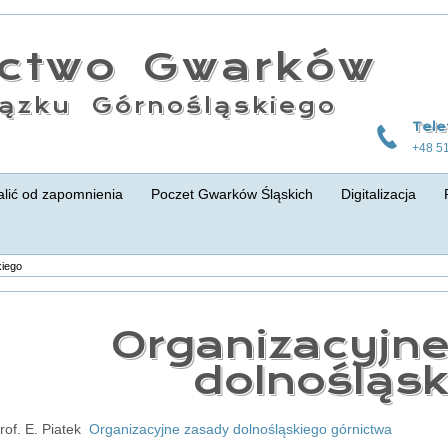
actwo Gwarków
ązku Górnośląskiego
Tele
+48 5
lić od zapomnienia
Poczet Gwarków Śląskich
Digitalizacja
kiego
Organizacyjn
dolnośląs
prof. E. Piatek
Organizacyjne zasady dolnośląskiego górnictwa