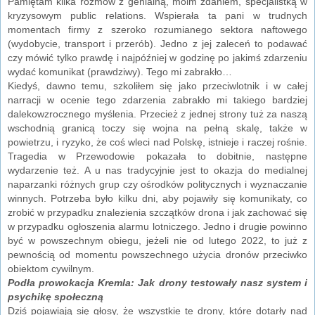
Pamiętam kilka rozmów z genialną, moim zdaniem, specjalistką w
kryzysowym public relations. Wspierała ta pani w trudnych
momentach firmy z szeroko rozumianego sektora naftowego
(wydobycie, transport i przerób). Jedno z jej zaleceń to podawać
czy mówić tylko prawdę i najpóźniej w godzinę po jakimś zdarzeniu
wydać komunikat (prawdziwy). Tego mi zabrakło…
Kiedyś, dawno temu, szkoliłem się jako przeciwlotnik i w całej
narracji w ocenie tego zdarzenia zabrakło mi takiego bardziej
dalekowzrocznego myślenia. Przecież z jednej strony tuż za naszą
wschodnią granicą toczy się wojna na pełną skalę, także w
powietrzu, i ryzyko, że coś wleci nad Polskę, istnieje i raczej rośnie.
Tragedia w Przewodowie pokazała to dobitnie, następne
wydarzenie też. A u nas tradycyjnie jest to okazja do medialnej
naparzanki różnych grup czy ośrodków politycznych i wyznaczanie
winnych. Potrzeba było kilku dni, aby pojawiły się komunikaty, co
zrobić w przypadku znalezienia szczątków drona i jak zachować się
w przypadku ogłoszenia alarmu lotniczego. Jedno i drugie powinno
być w powszechnym obiegu, jeżeli nie od lutego 2022, to już z
pewnością od momentu powszechnego użycia dronów przeciwko
obiektom cywilnym.
Podła prowokacja Kremla: Jak drony testowały nasz system i
psychikę społeczną
Dziś pojawiają się głosy, że wszystkie te drony, które dotarły nad