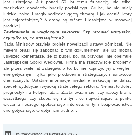
jest uzbrojony. Już ponad 50 lat temu frustrację, nie tylko,
radzieckich dowódców budziły pociski typu Cruise, bo nie miały
ludzkiej załogi i mogły nadlecieć gęstą chmarą. I jak ocenić, który
jest najgroźniejszy? A drony są tańsze i łatwiejsze w masowej
produkcji…
Zawirowania w węglowym sektorze: Czy ratować wszystko,
czy tylko to, co strategiczne?
Rada Ministrów przyjęła projekt nowelizacji ustawy górniczej. Nie
miałem okazji się zapoznać z tym dokumentem, ale już można
usłyszeć komentarze, że to bubel, bo, na przykład, nie obejmuje
Jastrzębskiej Spółki Węglowej. Firma ma rzeczywiście problemy,
ale przez wiele lat zabiegała o to, by nie kojarzyć jej z węglem
energetycznym, tylko jako producenta strategicznych surowców
chemicznych. Ostatnie informacje medialne wskazują na dalszy
spadek wydobycia i wysoką stratę całego sektora. Nie jest to dobry
prognostyk na kolejne lata… Zastanawiam się, czy należy bronić
wszystkiego, czy skupić się na tym, co najważniejsze z punku
widzenia naszego społecznego interesu, w tym bezpieczeństwa
energetycznego. O optymizm trudno…
Opublikowano: 28 wrzesień 2025