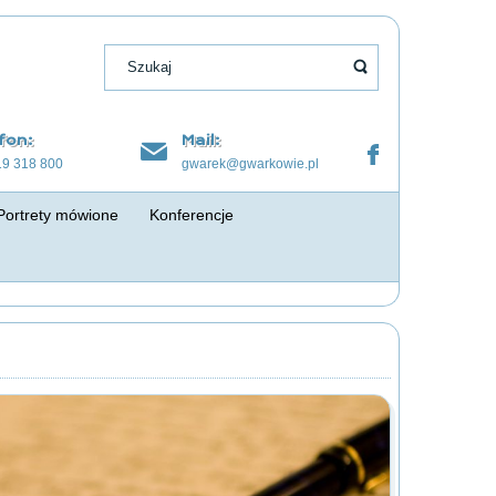
fon:
Mail:
19 318 800
gwarek@gwarkowie.pl
Portrety mówione
Konferencje