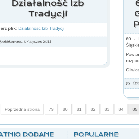
Działalność Izb
Tradycji
P
erz plik
:
Działalność Izb Tradycji
60 - l
publikowano: 07 styczeń 2011
Śląskie
Powtó
rozpoc
Gliwic
Opu
Poprzedna strona
79
80
81
82
83
84
85
ATNIO DODANE
POPULARNE