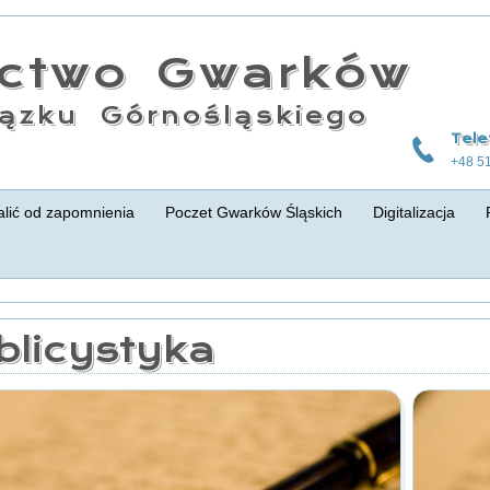
actwo Gwarków
ązku Górnośląskiego
Tele
+48 5
lić od zapomnienia
Poczet Gwarków Śląskich
Digitalizacja
blicystyka