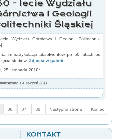
60 - lecie Wydziału
Górnictwa i Geologii
olitechniki Śląskiej
ecie Wydziału Górnictwa i Geologii Politechniki
j
rna immatrykulacja absolwentów po 50 latach od
zęcia studiów.
Zdjęcia w galerii
.
e, 25 listopada 2010r.
blikowano: 04 styczeń 2011
86
87
88
Następna strona
Koniec
KONTAKT