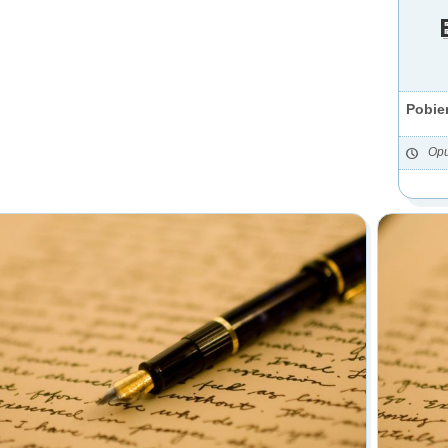
Pobie
Opu