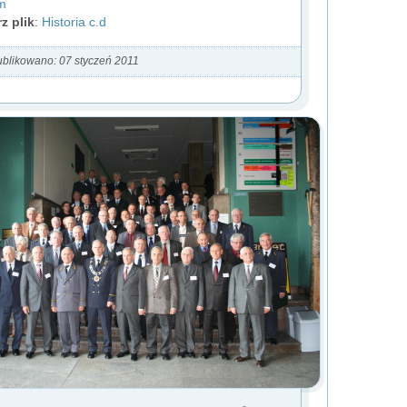
m
z plik
:
Historia c.d
blikowano: 07 styczeń 2011