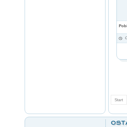
Pobi
O
Start
OST