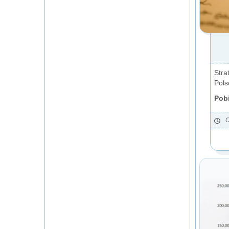
Stra
Pols
Pobi
O