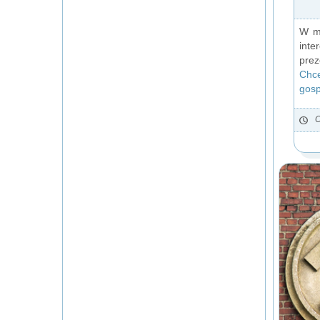
W mi
int
pre
Chc
gos
O