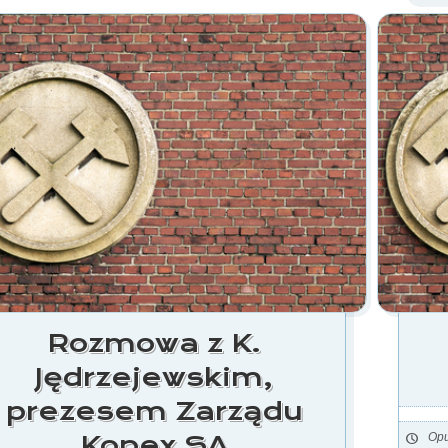
Rozmowa z K.
Jędrzejewskim,
prezesem Zarządu
Kopex SA
Opu