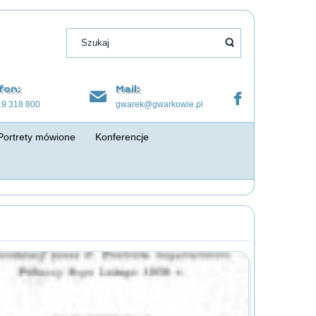
fon:
Mail:
19 318 800
gwarek@gwarkowie.pl
Portrety mówione
Konferencje