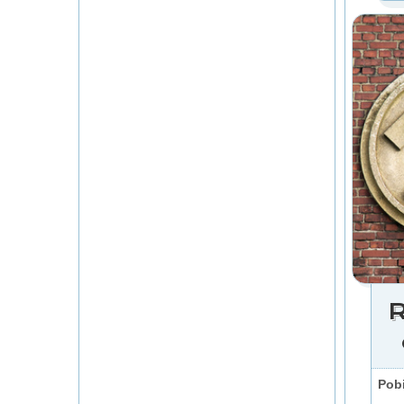
R
Pobi