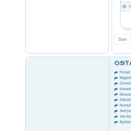
O
Start
OST
Ponad 8
Węglok
Górnict
Kanady
Głosow
Zatrudn
Rumuni
Jest ju
Jak Ko
Będzie