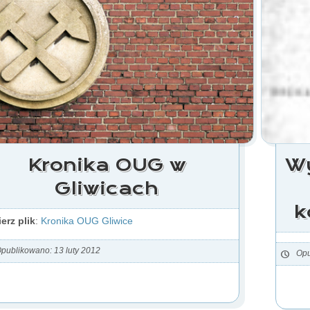
Kronika OUG w
Wy
Gliwicach
k
erz plik
:
Kronika OUG Gliwice
publikowano: 13 luty 2012
Opu