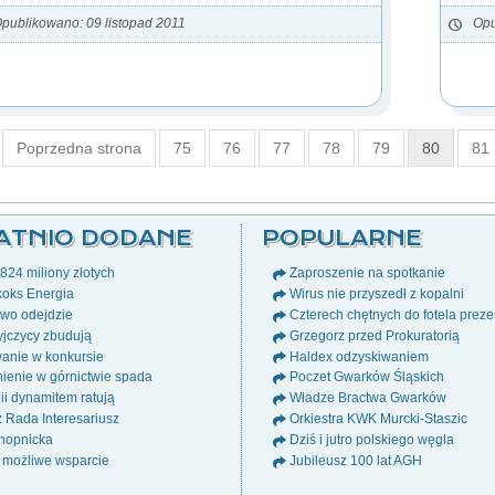
publikowano: 09 listopad 2011
Opu
Poprzedna strona
75
76
77
78
79
80
81
ATNIO DODANE
POPULARNE
24 miliony złotych
Zaproszenie na spotkanie
oks Energia
Wirus nie przyszedł z kopalni
wo odejdzie
Czterech chętnych do fotela prez
jczycy zbudują
Grzegorz przed Prokuratorią
anie w konkursie
Haldex odzyskiwaniem
ienie w górnictwie spada
Poczet Gwarków Śląskich
i dynamitem ratują
Władze Bractwa Gwarków
ż Rada Interesariusz
Orkiestra KWK Murcki-Staszic
nopnicka
Dziś i jutro polskiego węgla
 możliwe wsparcie
Jubileusz 100 lat AGH