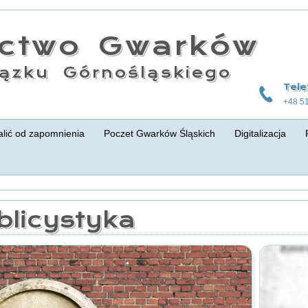
actwo Gwarków
ązku Górnośląskiego
Tele
+48 5
lić od zapomnienia
Poczet Gwarków Śląskich
Digitalizacja
blicystyka