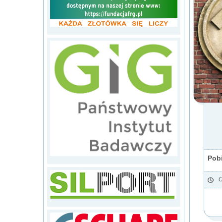
Pobi
O