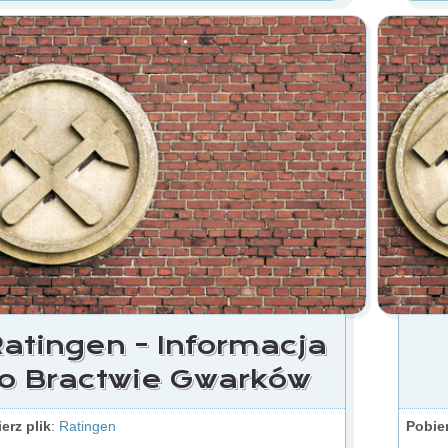
atingen - Informacja
o Bractwie Gwarków
erz plik
:
Ratingen
Pobier