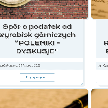
Spór o podatek od
wyrobisk górniczych
"POLEMIKI -
R
DYSKUSJE"
publikowano: 29 listopad 2011
Opu
Czytaj więcej...