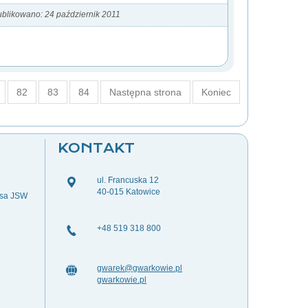
blikowano: 24 październik 2011
82
83
84
Następna strona
Koniec
KONTAKT
ul. Francuska 12
40-015 Katowice
esa JSW
+48 519 318 800
gwarek@gwarkowie.pl
gwarkowie.pl