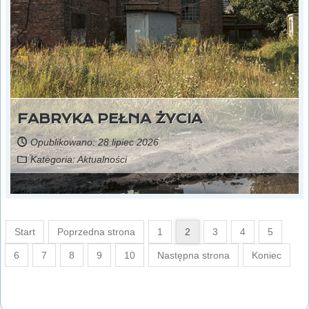
FABRYKA PEŁNA ŻYCIA
Opublikowano: 28 lipiec 2026
Kategoria:
Aktualności
Start
Poprzedna strona
1
2
3
4
5
6
7
8
9
10
Następna strona
Koniec