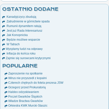
OSTATNIO DODANE
Kanadyjczycy zbudują
Zatrudnienie w górnictwie spada
Rumunii dynamitem ratują
Jest już Rada Interesariusz
Jak Konopnicka
Będzie możliwe wsparcie
W Tatrach
Wysyłamy ludzi na odprawy
Inflacja do końca roku
Zajmie się surowcami krytycznymi
POPULARNE
Zaproszenie na spotkanie
Wirus nie przyszedł z kopalni
Czterech chętnych do fotela prezesa JSW
Grzegorz przed Prokuratorią
Haldex odzyskiwaniem
Poczet Gwarków Śląskich
Władze Bractwa Gwarków
Orkiestra KWK Murcki-Staszic