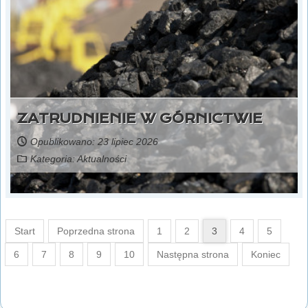
ZATRUDNIENIE W GÓRNICTWIE
Opublikowano: 23 lipiec 2026
Kategoria:
Aktualności
Start
Poprzedna strona
1
2
3
4
5
6
7
8
9
10
Następna strona
Koniec