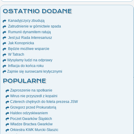
OSTATNIO DODANE
Kanadyjczycy zbudują
Zatrudnienie w górnictwie spada
Rumunii dynamitem ratują
Jest już Rada Interesariusz
Jak Konopnicka
Będzie możliwe wsparcie
W Tatrach
Wysyłamy ludzi na odprawy
Inflacja do końca roku
Zajmie się surowcami krytycznymi
POPULARNE
Zaproszenie na spotkanie
Wirus nie przyszedł z kopalni
Czterech chętnych do fotela prezesa JSW
Grzegorz przed Prokuratorią
Haldex odzyskiwaniem
Poczet Gwarków Śląskich
Władze Bractwa Gwarków
Orkiestra KWK Murcki-Staszic