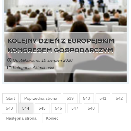
KOLEJNY DZIEŃ Z EUROPEJSKIM
KONGRESEM GOSPODARCZYM
Opublikowano: 10 sierpień 2020
Kategoria:
Aktualności
Start
Poprzedna strona
539
540
541
542
543
544
545
546
547
548
Następna strona
Koniec