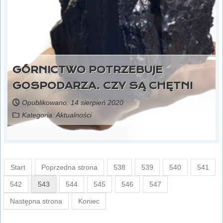
GÓRNICTWO POTRZEBUJE
GOSPODARZA. CZY SĄ CHĘTNI
Opublikowano: 14 sierpień 2020
Kategoria:
Aktualności
Start
Poprzedna strona
538
539
540
541
542
543
544
545
546
547
Następna strona
Koniec