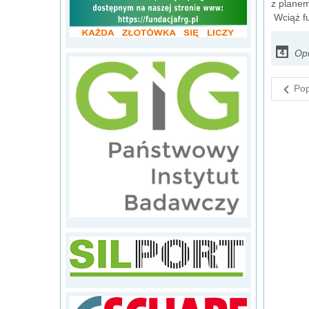
z planem
Wciąż fu
Opu
Pop