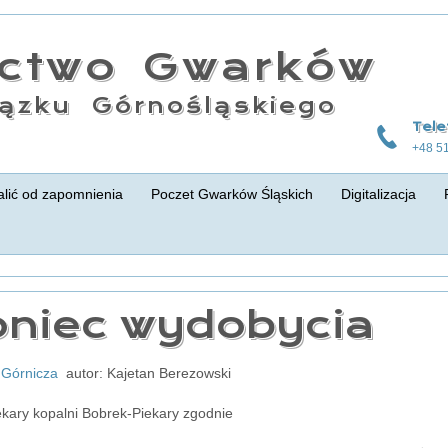
actwo Gwarków
ązku Górnośląskiego
Tele
+48 5
lić od zapomnienia
Poczet Gwarków Śląskich
Digitalizacja
oniec wydobycia
 Górnicza
autor: Kajetan Berezowski
kary kopalni Bobrek-Piekary zgodnie