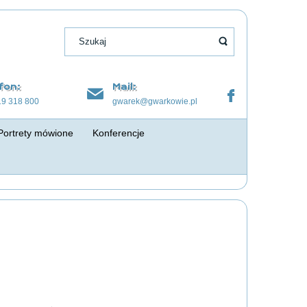
fon:
Mail:
19 318 800
gwarek@gwarkowie.pl
Portrety mówione
Konferencje