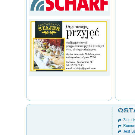
OST
Zatrudn
Rumuni
Jest ju