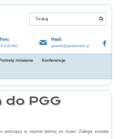
fon:
Mail:
19 318 800
gwarek@gwarkowie.pl
Portrety mówione
Konferencje
m do PGG
 wstrząsu w rejonie jednej ze ścian. Załoga została