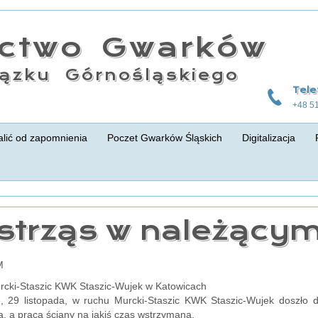
actwo Gwarków
ązku Górnośląskiego
Tele
+48 5
lić od zapomnienia
Poczet Gwarków Śląskich
Digitalizacja
strząs w należący
JM
rcki-Staszic KWK Staszic-Wujek w Katowicach
, 29 listopada, w ruchu Murcki-Staszic KWK Staszic-Wujek doszło do
, a praca ściany na jakiś czas wstrzymana.