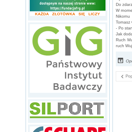
Do zdarz
W momenc
Nikomu 
Tomasz 
- Po sta
Jak doda
Ruch Mu
ruch Wuj
Opu
Pop