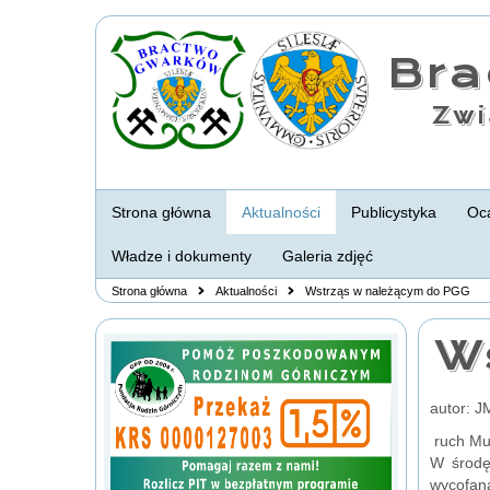
Br
Zwi
Strona główna
Aktualności
Publicystyka
Oca
Władze i dokumenty
Galeria zdjęć
Strona główna
Aktualności
Wstrząs w należącym do PGG
W
autor: 
ruch Mu
W środę
wycofana