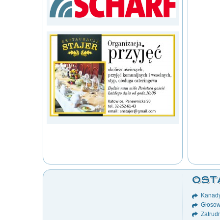
OST
Kanady
Głosow
Zatrudn