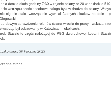
enia doszło około godziny 7:30 w rejonie ściany nr 20 w pokładzie 510. 
ie wstrząsu sześcioosobowa załoga była w drodze do ściany. Wszyscy
nic się nie stało, wstrząs nie wywołał żadnych skutków na dole - p
Głogowski.
ndardowym sprawdzeniu rejonów ściana wróciła do pracy - wskazał rz
ł wstrząs był odczuwalny w Katowicach i okolicach.
rcki-Staszic to część należącej do PGG dwuruchowej kopalni Staszic
ek.
blikowano: 30 listopad 2023
rzedna strona