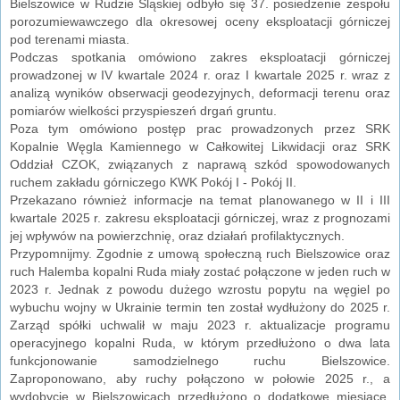
Bielszowice w Rudzie Śląskiej odbyło się 37. posiedzenie zespołu
porozumiewawczego dla okresowej oceny eksploatacji górniczej
pod terenami miasta.
Podczas spotkania omówiono zakres eksploatacji górniczej
prowadzonej w IV kwartale 2024 r. oraz I kwartale 2025 r. wraz z
analizą wyników obserwacji geodezyjnych, deformacji terenu oraz
pomiarów wielkości przyspieszeń drgań gruntu.
Poza tym omówiono postęp prac prowadzonych przez SRK
Kopalnie Węgla Kamiennego w Całkowitej Likwidacji oraz SRK
Oddział CZOK, związanych z naprawą szkód spowodowanych
ruchem zakładu górniczego KWK Pokój I - Pokój II.
Przekazano również informacje na temat planowanego w II i III
kwartale 2025 r. zakresu eksploatacji górniczej, wraz z prognozami
jej wpływów na powierzchnię, oraz działań profilaktycznych.
Przypomnijmy. Zgodnie z umową społeczną ruch Bielszowice oraz
ruch Halemba kopalni Ruda miały zostać połączone w jeden ruch w
2023 r. Jednak z powodu dużego wzrostu popytu na węgiel po
wybuchu wojny w Ukrainie termin ten został wydłużony do 2025 r.
Zarząd spółki uchwalił w maju 2023 r. aktualizacje programu
operacyjnego kopalni Ruda, w którym przedłużono o dwa lata
funkcjonowanie samodzielnego ruchu Bielszowice.
Zaproponowano, aby ruchy połączono w połowie 2025 r., a
wydobycie w Bielszowicach przedłużono o dodatkowe miesiące,