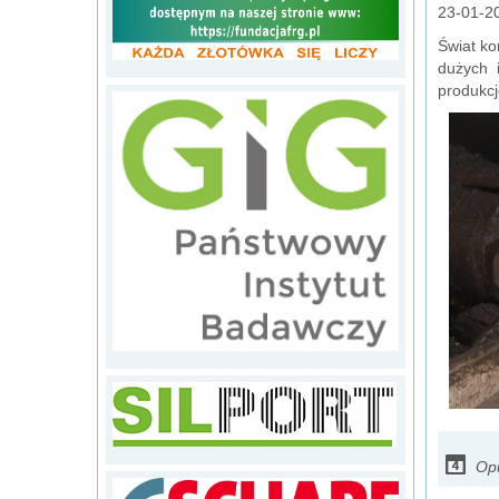
23-01-2
Świat ko
dużych 
produkcj
Opu