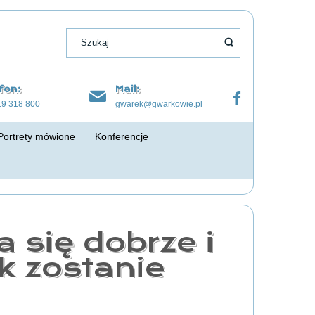
fon:
Mail:
19 318 800
gwarek@gwarkowie.pl
Portrety mówione
Konferencje
 się dobrze i
k zostanie