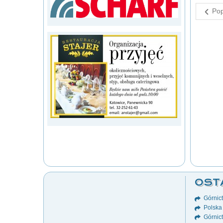
Pop
OST
Górnict
Polska 
Górnic