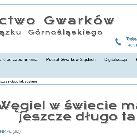
actwo Gwarków
ązku Górnośląskiego
Tele
+48 5
lić od zapomnienia
Poczet Gwarków Śląskich
Digitalizacja
eszcze długo tak zostanie
Węgiel w świecie ma
jeszcze długo ta
NP.PL
(JD)