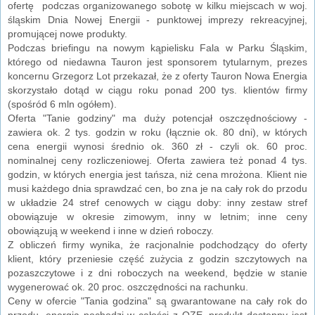
ofertę podczas organizowanego sobotę w kilku miejscach w woj.
śląskim Dnia Nowej Energii - punktowej imprezy rekreacyjnej,
promującej nowe produkty.
Podczas briefingu na nowym kąpielisku Fala w Parku Śląskim,
którego od niedawna Tauron jest sponsorem tytularnym, prezes
koncernu Grzegorz Lot przekazał, że z oferty Tauron Nowa Energia
skorzystało dotąd w ciągu roku ponad 200 tys. klientów firmy
(spośród 6 mln ogółem).
Oferta "Tanie godziny" ma duży potencjał oszczędnościowy -
zawiera ok. 2 tys. godzin w roku (łącznie ok. 80 dni), w których
cena energii wynosi średnio ok. 360 zł - czyli ok. 60 proc.
nominalnej ceny rozliczeniowej. Oferta zawiera też ponad 4 tys.
godzin, w których energia jest tańsza, niż cena mrożona. Klient nie
musi każdego dnia sprawdzać cen, bo zna je na cały rok do przodu
w układzie 24 stref cenowych w ciągu doby: inny zestaw stref
obowiązuje w okresie zimowym, inny w letnim; inne ceny
obowiązują w weekend i inne w dzień roboczy.
Z obliczeń firmy wynika, że racjonalnie podchodzący do oferty
klient, który przeniesie część zużycia z godzin szczytowych na
pozaszczytowe i z dni roboczych na weekend, będzie w stanie
wygenerować ok. 20 proc. oszczędności na rachunku.
Ceny w ofercie "Tania godzina" są gwarantowane na cały rok do
przodu, energia pochodzi w całości z OZE, produkt dostępny jest