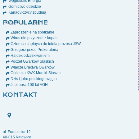
Węglokoks Energia
Górnictwo odejdzie
Kanadyjczycy zbudują
POPULARNE
Zaproszenie na spotkanie
Wirus nie przyszedł z kopalni
Czterech chętnych do fotela prezesa JSW
Grzegorz przed Prokuratorią
Haldex odzyskiwaniem
Poczet Gwarków Śląskich
Władze Bractwa Gwarków
Orkiestra KWK Murcki-Staszic
Dziś i jutro polskiego węgla
Jubileusz 100 lat AGH
KONTAKT
ul. Francuska 12
40-015 Katowice