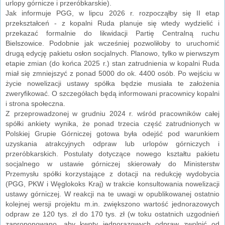
urlopy górnicze i przeróbkarskie).
Jak informuje PGG, w lipcu 2026 r. rozpocząłby się II etap
przekształceń - z kopalni Ruda planuje się wtedy wydzielić i
przekazać formalnie do likwidacji Partię Centralną ruchu
Bielszowice. Podobnie jak wcześniej pozwoliłoby to uruchomić
drugą edycję pakietu osłon socjalnych. Planowo, tylko w pierwszym
etapie zmian (do końca 2025 r.) stan zatrudnienia w kopalni Ruda
miał się zmniejszyć z ponad 5000 do ok. 4400 osób. Po wejściu w
życie nowelizacji ustawy spółka będzie musiała te założenia
zweryfikować. O szczegółach będą informowani pracownicy kopalni
i strona społeczna.
Z przeprowadzonej w grudniu 2024 r. wśród pracowników całej
spółki ankiety wynika, że ponad trzecia część zatrudnionych w
Polskiej Grupie Górniczej gotowa była odejść pod warunkiem
uzyskania atrakcyjnych odpraw lub urlopów górniczych i
przeróbkarskich. Postulaty dotyczące nowego kształtu pakietu
socjalnego w ustawie górniczej skierowały do Ministerstw
Przemysłu spółki korzystające z dotacji na redukcję wydobycia
(PGG, PKW i Węglokoks Kraj) w trakcie konsultowania nowelizacji
ustawy górniczej. W reakcji na te uwagi w opublikowanej ostatnio
kolejnej wersji projektu m.in. zwiększono wartość jednorazowych
odpraw ze 120 tys. zł do 170 tys. zł (w toku ostatnich uzgodnień
zaproponowano, aby kwoty jednorazowych odpraw zwolnić od