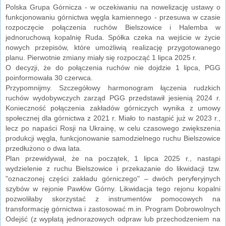
Polska Grupa Górnicza - w oczekiwaniu na nowelizację ustawy o
funkcjonowaniu górnictwa węgla kamiennego - przesuwa w czasie
rozpoczęcie połączenia ruchów Bielszowice i Halemba w
jednoruchową kopalnię Ruda. Spółka czeka na wejście w życie
nowych przepisów, które umożliwią realizację przygotowanego
planu. Pierwotnie zmiany miały się rozpocząć 1 lipca 2025 r.
O decyzji, że do połączenia ruchów nie dojdzie 1 lipca, PGG
poinformowała 30 czerwca.
Przypomnijmy. Szczegółowy harmonogram łączenia rudzkich
ruchów wydobywczych zarząd PGG przedstawił jesienią 2024 r.
Konieczność połączenia zakładów górniczych wynika z umowy
społecznej dla górnictwa z 2021 r. Miało to nastąpić już w 2023 r.,
lecz po napaści Rosji na Ukrainę, w celu czasowego zwiększenia
produkcji węgla, funkcjonowanie samodzielnego ruchu Bielszowice
przedłużono o dwa lata.
Plan przewidywał, że na początek, 1 lipca 2025 r., nastąpi
wydzielenie z ruchu Bielszowice i przekazanie do likwidacji tzw.
"oznaczonej części zakładu górniczego" – dwóch peryferyjnych
szybów w rejonie Pawłów Górny. Likwidacja tego rejonu kopalni
pozwoliłaby skorzystać z instrumentów pomocowych na
transformację górnictwa i zastosować m.in. Program Dobrowolnych
Odejść (z wypłatą jednorazowych odpraw lub przechodzeniem na