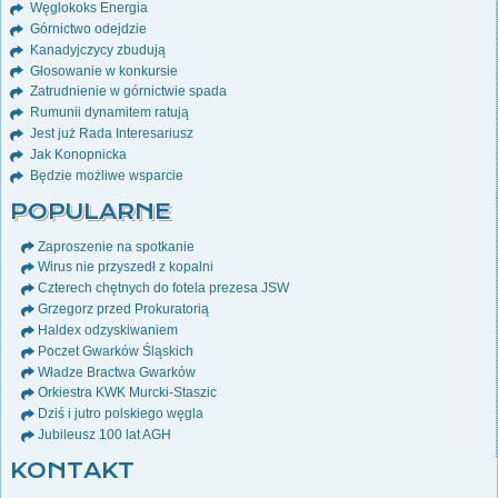
Węglokoks Energia
Górnictwo odejdzie
Kanadyjczycy zbudują
Głosowanie w konkursie
Zatrudnienie w górnictwie spada
Rumunii dynamitem ratują
Jest już Rada Interesariusz
Jak Konopnicka
Będzie możliwe wsparcie
POPULARNE
Zaproszenie na spotkanie
Wirus nie przyszedł z kopalni
Czterech chętnych do fotela prezesa JSW
Grzegorz przed Prokuratorią
Haldex odzyskiwaniem
Poczet Gwarków Śląskich
Władze Bractwa Gwarków
Orkiestra KWK Murcki-Staszic
Dziś i jutro polskiego węgla
Jubileusz 100 lat AGH
KONTAKT