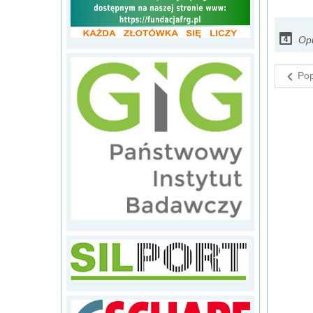
Opu
Pop