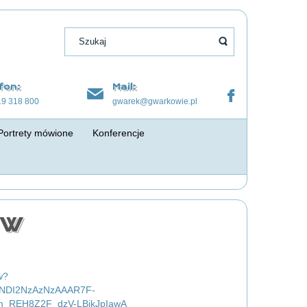
fon:
Mail:
19 318 800
gwarek@gwarkowie.pl
Portrety mówione
Konferencje
ów
w?
NDI2NzAzNzAAAR7F-
_REH8Z2F_dzV-LBjkJpIawA