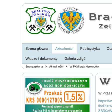
Br
Zwi
Strona główna
Aktualności
Publicystyka
Oca
Władze i dokumenty
Galeria zdjęć
Strona główna
Aktualności
W PKM brak kierowców
W
W PKM K
https:/
fbclid
ZBR0cW