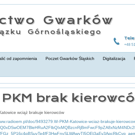
actwo Gwarków
ązku Górnośląskiego
Tele
+48 5
lić od zapomnienia
Poczet Gwarków Śląskich
Digitalizacja
 PKM brak kierowc
atowice wciąż brakuje kierowców
/www.radioem.pl/doc/9493279.W-PKM-Katowice-wciaz-brakuje-kierowco
=IwQ0xDSwOEM7BleHRuA2FlbQIxMQBzcnRjBmFwcF9pZA8xNzM4NDc2
FGz_5P16c4pBSuyTe4fF3HwFnySLWAwyTl5QEt3aEv3ApcRkCyg_aem