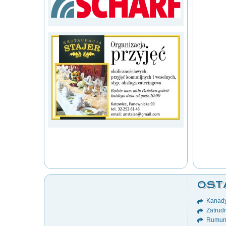
OST
Kanady
Zatrudn
Rumuni