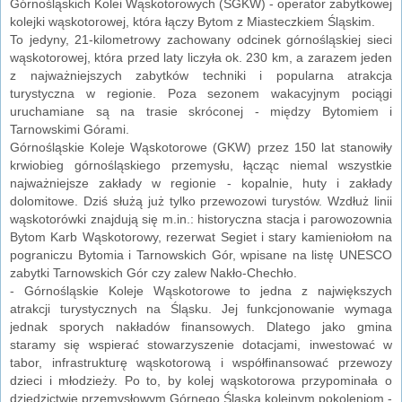
Górnośląskich Kolei Wąskotorowych (SGKW) - operator zabytkowej
kolejki wąskotorowej, która łączy Bytom z Miasteczkiem Śląskim.
To jedyny, 21-kilometrowy zachowany odcinek górnośląskiej sieci
wąskotorowej, która przed laty liczyła ok. 230 km, a zarazem jeden
z najważniejszych zabytków techniki i popularna atrakcja
turystyczna w regionie. Poza sezonem wakacyjnym pociągi
uruchamiane są na trasie skróconej - między Bytomiem i
Tarnowskimi Górami.
Górnośląskie Koleje Wąskotorowe (GKW) przez 150 lat stanowiły
krwiobieg górnośląskiego przemysłu, łącząc niemal wszystkie
najważniejsze zakłady w regionie - kopalnie, huty i zakłady
dolomitowe. Dziś służą już tylko przewozowi turystów. Wzdłuż linii
wąskotorówki znajdują się m.in.: historyczna stacja i parowozownia
Bytom Karb Wąskotorowy, rezerwat Segiet i stary kamieniołom na
pograniczu Bytomia i Tarnowskich Gór, wpisane na listę UNESCO
zabytki Tarnowskich Gór czy zalew Nakło-Chechło.
- Górnośląskie Koleje Wąskotorowe to jedna z największych
atrakcji turystycznych na Śląsku. Jej funkcjonowanie wymaga
jednak sporych nakładów finansowych. Dlatego jako gmina
staramy się wspierać stowarzyszenie dotacjami, inwestować w
tabor, infrastrukturę wąskotorową i współfinansować przewozy
dzieci i młodzieży. Po to, by kolej wąskotorowa przypominała o
dziedzictwie przemysłowym Górnego Śląska kolejnym pokoleniom -