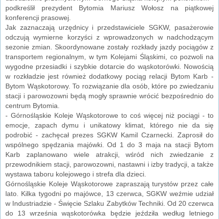
podkreślił prezydent Bytomia Mariusz Wołosz na piątkowej
konferencji prasowej.
Jak zaznaczają urzędnicy i przedstawiciele SGKW, pasażerowie
odczują wymierne korzyści z wprowadzonych w nadchodzącym
sezonie zmian. Skoordynowane zostały rozkłady jazdy pociągów z
transportem regionalnym, w tym Kolejami Śląskimi, co pozwoli na
wygodne przesiadki i szybkie dotarcie do wąskotorówki. Nowością
w rozkładzie jest również dodatkowy pociąg relacji Bytom Karb -
Bytom Wąskotorowy. To rozwiązanie dla osób, które po zwiedzaniu
stacji i parowozowni będą mogły sprawnie wrócić bezpośrednio do
centrum Bytomia.
- Górnośląskie Koleje Wąskotorowe to coś więcej niż pociągi - to
emocje, zapach dymu i unikatowy klimat, którego nie da się
podrobić - zachęcał prezes SGKW Kamil Czarnecki. Zaprosił do
wspólnego spędzania majówki. Od 1 do 3 maja na stacji Bytom
Karb zaplanowano wiele atrakcji, wśród nich zwiedzanie z
przewodnikiem stacji, parowozowni, nastawni i izby tradycji, a także
wystawa taboru kolejowego i strefa dla dzieci.
Górnośląskie Koleje Wąskotorowe zapraszają turystów przez całe
lato. Kilka tygodni po majówce, 13 czerwca, SGKW weźmie udział
w Industriadzie - Święcie Szlaku Zabytków Techniki. Od 20 czerwca
do 13 września wąskotorówka będzie jeździła według letniego