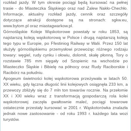
rozkład jazdy. W tym okresie pociągi będą kursować na pełnej
trasie - do Miasteczka Śląskiego oraz nad Zalew Nakło-Chechło.
Informacje, aktualny rozkład jazdy, cennik oraz szczegóły
dotyczące atrakcji dostępne są na stronach: sgkw.eu,
www.bytom.pl oraz miastagwarkow.pl.
Górnośląskie Koleje Wąskotorowe powstały w roku 1853, są
najstarszą koleją wąskotorową w Polsce i drugą najstarszą koleją
tego typu w Europie, po Ffestiniog Railway w Walii. Przez 150 lat
służyły górnośląskiemu przemysłowi przewożąc różnego rodzaju
towary: węgiel, rudy cynku i ołowiu, dolomit, skałę płonną. Tory o
rozstawie 785 mm sięgały od Szopienic na wschodzie po
Miasteczko Śląskie i Bibielę na północy oraz Rudy Raciborskie i
Racibórz na południu.
Apogeum świetności kolej wąskotorowa przeżywała w latach 50.
XX wieku, gdy łączna długość linii kolejowych osiągnęła 233 km, a
przewozy zbliżyły się do 7 mln ton towarów rocznie. Na przełomie
XX i XXI wieku wraz z transformacją gospodarczą rola kolei
wąskotorowej zaczęła gwałtownie maleć, pociągi towarowe
ostatecznie przestały kursować w 2001 r. Wąskotorówka znalazła
jednak nowe zastosowanie - od roku 1993 r. każdego lata wozi
turystów.