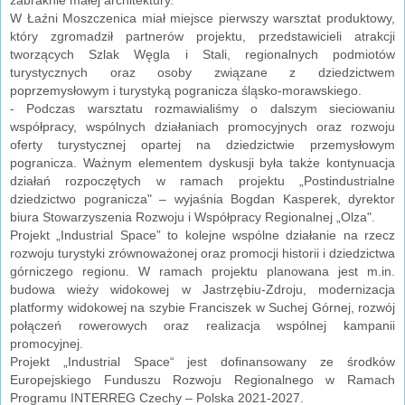
W Łaźni Moszczenica miał miejsce pierwszy warsztat produktowy,
który zgromadził partnerów projektu, przedstawicieli atrakcji
tworzących Szlak Węgla i Stali, regionalnych podmiotów
turystycznych oraz osoby związane z dziedzictwem
poprzemysłowym i turystyką pogranicza śląsko-morawskiego.
- Podczas warsztatu rozmawialiśmy o dalszym sieciowaniu
współpracy, wspólnych działaniach promocyjnych oraz rozwoju
oferty turystycznej opartej na dziedzictwie przemysłowym
pogranicza. Ważnym elementem dyskusji była także kontynuacja
działań rozpoczętych w ramach projektu „Postindustrialne
dziedzictwo pogranicza" – wyjaśnia Bogdan Kasperek, dyrektor
biura Stowarzyszenia Rozwoju i Współpracy Regionalnej „Olza".
Projekt „Industrial Space” to kolejne wspólne działanie na rzecz
rozwoju turystyki zrównoważonej oraz promocji historii i dziedzictwa
górniczego regionu. W ramach projektu planowana jest m.in.
budowa wieży widokowej w Jastrzębiu-Zdroju, modernizacja
platformy widokowej na szybie Franciszek w Suchej Górnej, rozwój
połączeń rowerowych oraz realizacja wspólnej kampanii
promocyjnej.
Projekt „Industrial Space“ jest dofinansowany ze środków
Europejskiego Funduszu Rozwoju Regionalnego w Ramach
Programu INTERREG Czechy – Polska 2021-2027.