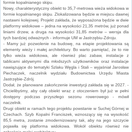
formie kopalnianego skipu.
Nowy, charakterystyczny obiekt to 35,7-metrowa wieża widokowa w
formie kopalnianego skipu. Zlokalizowana będzie w miejscu dawnej
nastawni kolejowej. Projekt zakłada, że wyposażona będzie w dwie
platformy widokowe – jedna na wysokości 21,35 metrów, już ponad
liniami drzew, a druga na wysokości 31,85 metrów – wersja dla
tych bardziej odważnych - informuje UM w Jastrzębiu-Zdroju.
- Mamy już pozwolenie na budowę, na etapie projektowania są
elementy wieży i małej architektury. Bo warto pamiętać, że to nie
tylko wieża widokowa, ale również plac zabaw, instalacje z
tablicami aktywnymi dla młodszych użytkowników oraz instalacje
nawiązujące do tematyki Szlaku Węgla i Stali – wyjaśniał Jarosław
Piechaczek, naczelnik wydziału Budownictwa Urzędu Miasta
Jastrzębie-Zdrój.
Dodał, że planowane zakończenie inwestycji zakłada się w 2027. -
Chcielibyśmy, aby cały obiekt wraz z otoczeniem był już w pełni
dostępny podczas przyszłego sezonu rowerowego - mówił
naczelnik.
Drugi obiekt w ramach tego projektu powstanie w Suchej Górnej w
Czechach. Szyb Kopalni Franciszek, wznoszący się na wysokość
85,5 metra, zostanie zmodernizowany tak, aby na jego szczycie
pojawiła się platforma widokowa. Wokół obiektu również nie
zabraknie małej architektury.